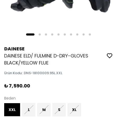
DAINESE
DAINESE ELD/ FULMINE D-DRY-GLOVES
BLACK/YELLOW FLUE
Ürün Kodu
:
DNS-18100009.95L.XXL
₺ 7,590.00
Beden
XXL
L
M
S
XL