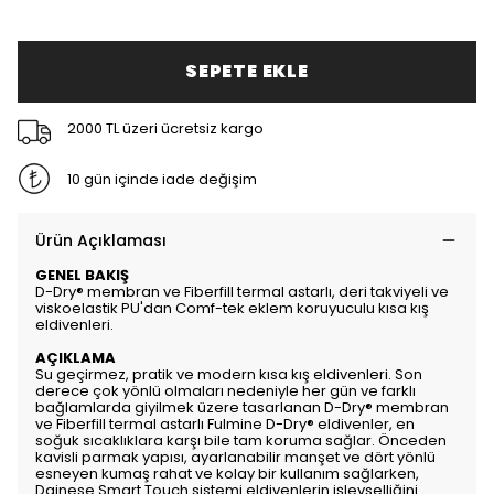
SEPETE EKLE
2000 TL üzeri ücretsiz kargo
10 gün içinde iade değişim
Ürün Açıklaması
GENEL BAKIŞ
D-Dry® membran ve Fiberfill termal astarlı, deri takviyeli ve
viskoelastik PU'dan Comf-tek eklem koruyuculu kısa kış
eldivenleri.
AÇIKLAMA
Su geçirmez, pratik ve modern kısa kış eldivenleri. Son
derece çok yönlü olmaları nedeniyle her gün ve farklı
bağlamlarda giyilmek üzere tasarlanan D-Dry® membran
ve Fiberfill termal astarlı Fulmine D-Dry® eldivenler, en
soğuk sıcaklıklara karşı bile tam koruma sağlar. Önceden
kavisli parmak yapısı, ayarlanabilir manşet ve dört yönlü
esneyen kumaş rahat ve kolay bir kullanım sağlarken,
Dainese Smart Touch sistemi eldivenlerin işlevselliğini