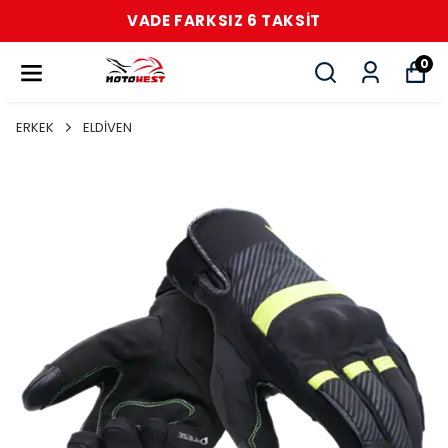
VADE FARKSIZ 6 TAKSİT
0
ERKEK
ELDİVEN