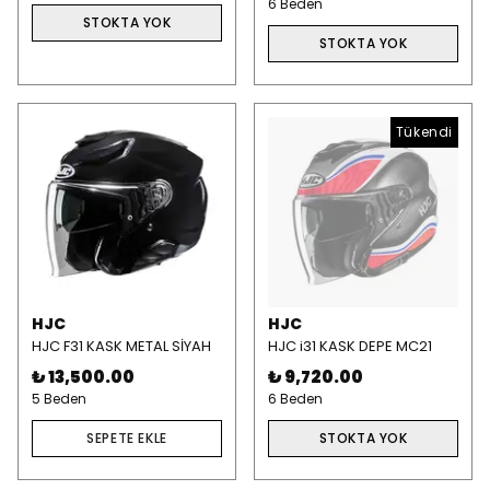
6 Beden
STOKTA YOK
STOKTA YOK
Tükendi
HJC
HJC
HJC F31 KASK METAL SİYAH
HJC i31 KASK DEPE MC21
₺ 13,500.00
₺ 9,720.00
5 Beden
6 Beden
SEPETE EKLE
STOKTA YOK