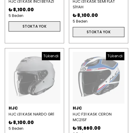
HJC i31 KASK İNCİ BEYAZI
HJC i31 KASK SEMI FLAT
SİYAH
₺ 8,100.00
₺ 8,100.00
5 Beden
5 Beden
STOKTA YOK
STOKTA YOK
Tükendi
Tükendi
HJC
HJC
HJC i31 KASK NARDO GRİ
HJC F31 KASK CERON
MC21SF
₺ 8,100.00
₺ 15,660.00
5 Beden