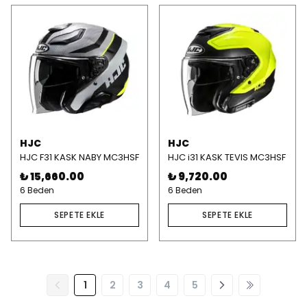
HJC
HJC
HJC F31 KASK NABY MC3HSF
HJC i31 KASK TEVIS MC3HSF
₺ 15,660.00
₺ 9,720.00
6 Beden
6 Beden
SEPETE EKLE
SEPETE EKLE
1
2
3
4
5