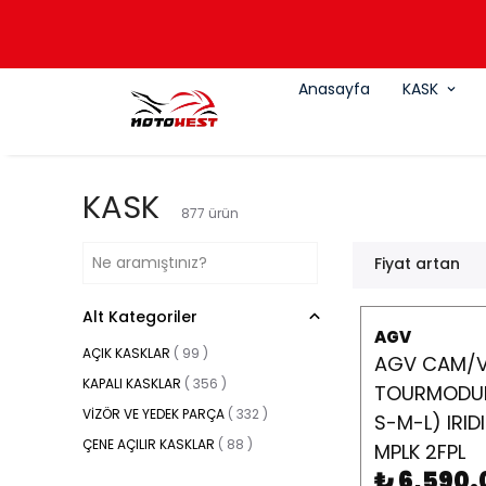
Anasayfa
KASK
KASK
877
ürün
Fiyat artan
Alt Kategoriler
AGV
AÇIK KASKLAR
(
99
)
AGV CAM/V
KAPALI KASKLAR
(
356
)
TOURMODUL
VİZÖR VE YEDEK PARÇA
(
332
)
S-M-L) IRID
ÇENE AÇILIR KASKLAR
(
88
)
MPLK 2FPL
₺ 6,590.