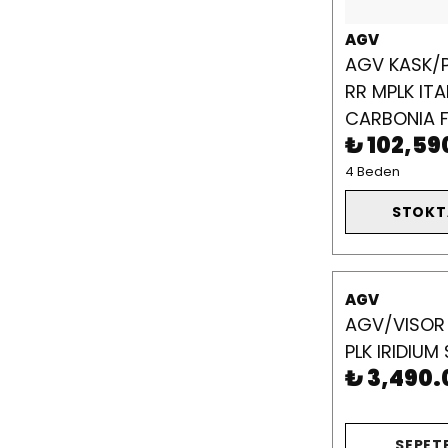
AGV
AGV KASK/P
RR MPLK ITA
CARBONIA 
₺ 102,59
4 Beden
STOKT
AGV
AGV/VISOR 
PLK IRIDIUM 
₺ 3,490.
SEPETE