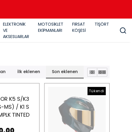
ELEKTRONİK
MOTOSİKLET
FIRSAT
TİŞÖRT
VE
EKİPMANLARI
KÖŞESİ
AKSESUARLAR
lan
İlk eklenen
Son eklenen
Tükendi
OR K5 S/K3
-MS) / K1 S
MPLK TINTED
0.00