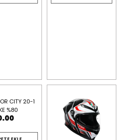
OR CITY 20-1
KE %80
0.00
PETE EKLE