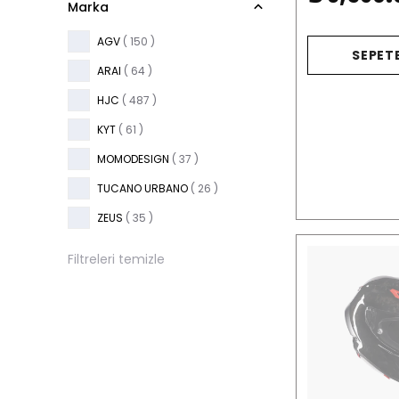
Marka
AGV
( 150 )
SEPETE
ARAI
( 64 )
HJC
( 487 )
KYT
( 61 )
MOMODESIGN
( 37 )
TUCANO URBANO
( 26 )
ZEUS
( 35 )
Filtreleri temizle