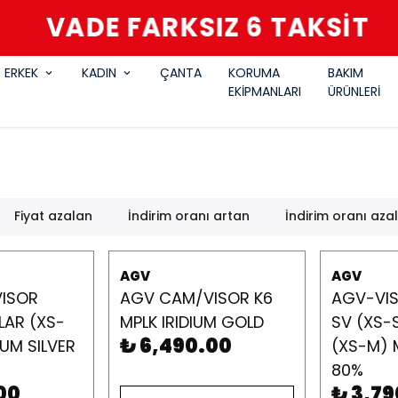
VADE FARKSIZ 6 TAKSİT
ERKEK
KADIN
ÇANTA
KORUMA
BAKIM
EKİPMANLARI
ÜRÜNLERİ
Fiyat azalan
İndirim oranı artan
İndirim oranı aza
AGV
AGV
ISOR
AGV CAM/VISOR K6
AGV-VIS
AR (XS-
MPLK IRIDIUM GOLD
SV (XS-S
₺ 6,490.00
IUM SILVER
(XS-M) 
80%
00
₺ 3,79