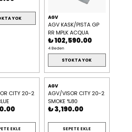
AGV
OKTA YOK
AGV KASK/PISTA GP
RR MPLK ACQUA
₺ 102,590.00
4 Beden
STOKTA YOK
AGV
OR CITY 20-2
AGV/VISOR CITY 20-2
BLUE
SMOKE %80
90.00
₺ 3,190.00
PETE EKLE
SEPETE EKLE