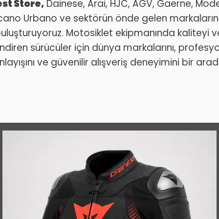
t Store,
Dainese, Arai, HJC, AGV, Gaerne, Mod
ucano Urbano ve sektörün önde gelen markalarını
buluşturuyoruz. Motosiklet ekipmanında kaliteyi 
endiren sürücüler için dünya markalarını, profesy
layışını ve güvenilir alışveriş deneyimini bir ara