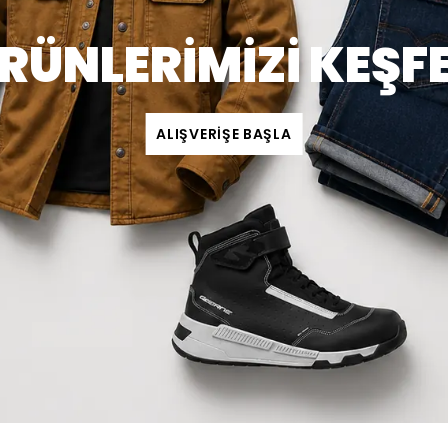
RÜNLERİMİZİ KEŞF
ALIŞVERİŞE BAŞLA