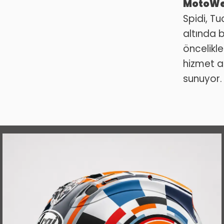
MotoWes
Spidi, T
altında 
öncelikl
hizmet an
sunuyor.