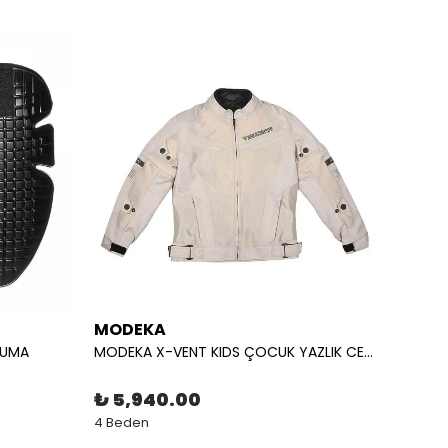
MODEKA
T.UR
RUMA
MODEKA X-VENT KIDS ÇOCUK YAZLIK CEKET AÇIK GRİ
₺ 5,940.00
₺ 9,
4 Beden
5 Bede