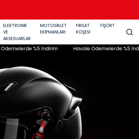
ELEKTRONİK
MOTOSİKLET
FIRSAT
TİŞÖRT
VE
EKİPMANLARI
KÖŞESİ
AKSESUARLAR
de %5 İndirim
Havale Ödemelerde %5 İndirim