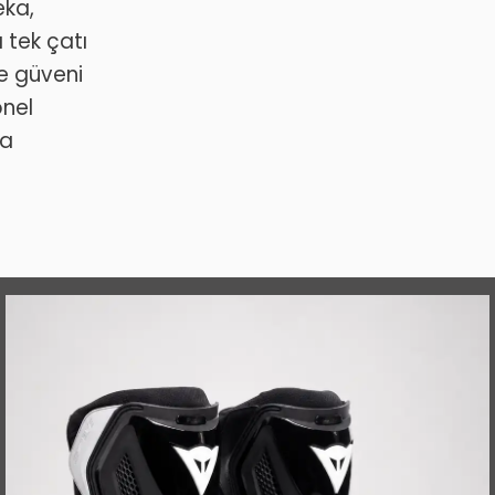
eka,
 tek çatı
ve güveni
onel
da