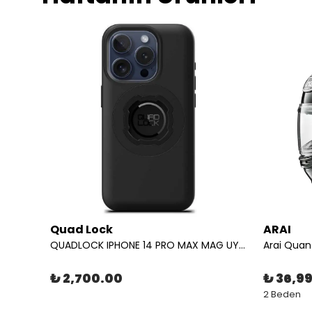
Quad Lock
ARAI
6
QUADLOCK IPHONE 14 PRO MAX MAG UYUMLU KILIF
Arai Quan
₺ 2,700.00
₺ 36,9
2 Beden