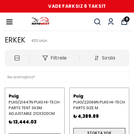
VADE FARKSIZ 6 TAKSİT
0
ERKEK
433
ürün
Filtrele
Sırala
Puig
Puig
PUIG/21447N PUIG HI-TECH
PUIG/22069N PUIG HI-TECH
PARTS TENT 3X3M
PARTS SIZE M
ADJUSTABLE 212X320CM
₺ 4,389.89
₺ 13,444.03
STOKTA YOK