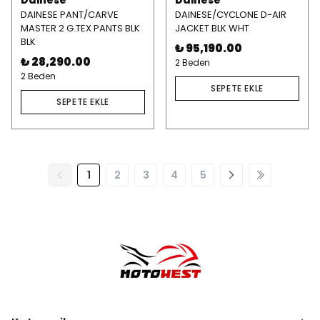
Dainese
Dainese
DAINESE PANT/CARVE
DAINESE/CYCLONE D-AIR
MASTER 2 G.TEX PANTS BLK
JACKET BLK WHT
BLK
₺ 95,190.00
₺ 28,290.00
2 Beden
2 Beden
SEPETE EKLE
SEPETE EKLE
1
2
3
4
5