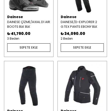
Dainese
Dainese
DAINESE ÇİZME/AXIAL D1 AIR
DAINESE/D-EXPLORER 2
BOOTS BLK BLK
G.TEX PANTS EBONY BLK
₺ 41,790.00
₺ 34,090.00
3 Beden
2 Beden
SEPETE EKLE
SEPETE EKLE