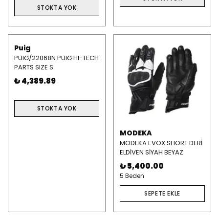
STOKTA YOK
Puig
PUIG/22068N PUIG HI-TECH
PARTS SIZE S
₺ 4,389.89
STOKTA YOK
MODEKA
MODEKA EVOX SHORT DERİ
ELDİVEN SİYAH BEYAZ
₺ 5,400.00
5 Beden
SEPETE EKLE