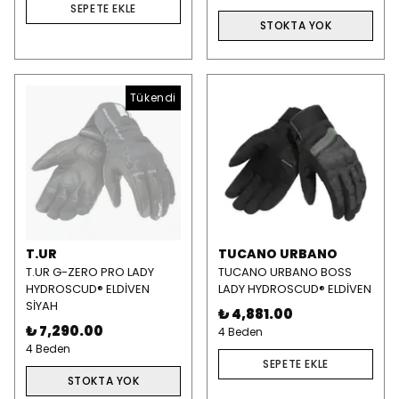
SEPETE EKLE
STOKTA YOK
Tükendi
T.UR
TUCANO URBANO
T.UR G-ZERO PRO LADY
TUCANO URBANO BOSS
HYDROSCUD® ELDİVEN
LADY HYDROSCUD® ELDİVEN
SİYAH
₺ 4,881.00
₺ 7,290.00
4 Beden
4 Beden
SEPETE EKLE
STOKTA YOK