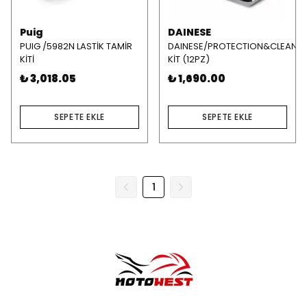
Puig
DAINESE
PUIG /5982N LASTİK TAMİR
DAINESE/PROTECTION&CLEANİ
KİTİ
KİT (12PZ)
₺ 3,018.05
₺ 1,690.00
SEPETE EKLE
SEPETE EKLE
1