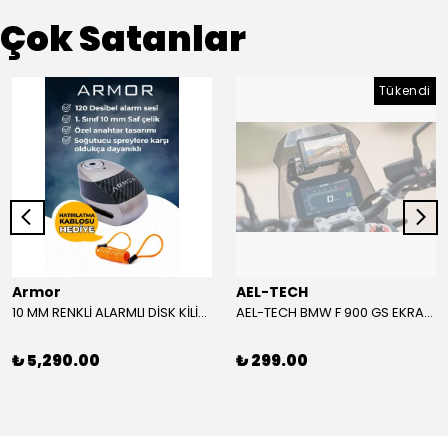
Çok Satanlar
Tükendi
Armor
AEL-TECH
10 MM RENKLİ ALARMLI DİSK KİLİDİ YENİ VERSİYON
AEL-TECH BMW F 900 GS EKRAN/GÖSTERGE KORUYUCU 2024-2025
₺ 5,290.00
₺ 299.00