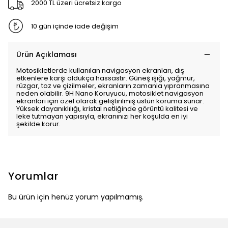
2000 TL üzeri ücretsiz kargo
10 gün içinde iade değişim
Ürün Açıklaması
Motosikletlerde kullanılan navigasyon ekranları, dış
etkenlere karşı oldukça hassastır. Güneş ışığı, yağmur,
rüzgar, toz ve çizilmeler, ekranların zamanla yıpranmasına
neden olabilir. 9H Nano Koruyucu, motosiklet navigasyon
ekranları için özel olarak geliştirilmiş üstün koruma sunar.
Yüksek dayanıklılığı, kristal netliğinde görüntü kalitesi ve
leke tutmayan yapısıyla, ekranınızı her koşulda en iyi
şekilde korur.
Yorumlar
Bu ürün için henüz yorum yapılmamış.