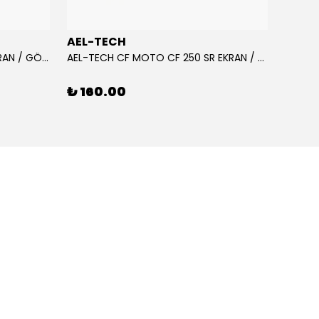
AEL-TECH
AEL-
AEL-TECH CF MOTO CF 250 EKRAN / GÖSTERGE KORUYUCU 2020-2022
AEL-TECH CF MOTO CF 250 SR EKRAN / GÖSTERGE KORUYUCU 2023-2025
₺ 160.00
₺ 16