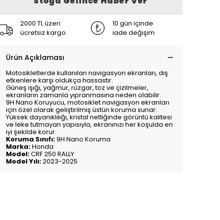
Stoğa Gelince Haber Ver
2000 TL üzeri
10 gün içinde
ücretsiz kargo
iade değişim
Ürün Açıklaması
Motosikletlerde kullanılan navigasyon ekranları, dış
etkenlere karşı oldukça hassastır.
Güneş ışığı, yağmur, rüzgar, toz ve çizilmeler,
ekranların zamanla yıpranmasına neden olabilir.
9H Nano Koruyucu, motosiklet navigasyon ekranları
için özel olarak geliştirilmiş üstün koruma sunar.
Yüksek dayanıklılığı, kristal netliğinde görüntü kalitesi
ve leke tutmayan yapısıyla, ekranınızı her koşulda en
iyi şekilde korur.
Koruma Sınıfı:
9H Nano Koruma
Marka:
Honda
Model:
CRF 250 RALLY
Model Yılı:
2023-2025