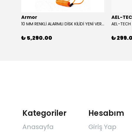
Armor
AEL-TE
AGV CAM/VISOR SP1 K6 / K6 S MPLK COLOUR ADAPTIVE
10 MM RENKLİ ALARMLI DİSK KİLİDİ YENİ VERSİYON
₺ 5,290.00
₺ 299.
Kategoriler
Hesabım
Anasayfa
Giriş Yap