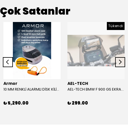
Çok Satanlar
Tükendi
Armor
AEL-TECH
10 MM RENKLİ ALARMLI DİSK KİLİDİ YENİ VERSİYON
AEL-TECH BMW F 900 GS EKRAN/GÖSTERGE KORUYUCU 2024-2025
₺ 5,290.00
₺ 299.00