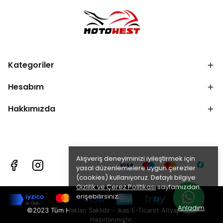
Kategoriler
Hesabım
Hakkımızda
Alışveriş deneyiminizi iyileştirmek için
yasal düzenlemelere uygun çerezler
(cookies) kullanıyoruz. Detaylı bilgiye
Gizlilik ve Çerez Politikası
sayfamızdan
erişebilirsiniz.
Anladım
©2023 Tüm Hakları Saklıdır - ikas E-Ticaret
Altyapısı ile
Hazırlanmıştır.