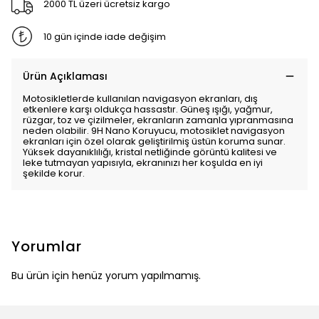
2000 TL üzeri ücretsiz kargo
10 gün içinde iade değişim
Ürün Açıklaması
Motosikletlerde kullanılan navigasyon ekranları, dış
etkenlere karşı oldukça hassastır. Güneş ışığı, yağmur,
rüzgar, toz ve çizilmeler, ekranların zamanla yıpranmasına
neden olabilir. 9H Nano Koruyucu, motosiklet navigasyon
ekranları için özel olarak geliştirilmiş üstün koruma sunar.
Yüksek dayanıklılığı, kristal netliğinde görüntü kalitesi ve
leke tutmayan yapısıyla, ekranınızı her koşulda en iyi
şekilde korur.
Yorumlar
Bu ürün için henüz yorum yapılmamış.