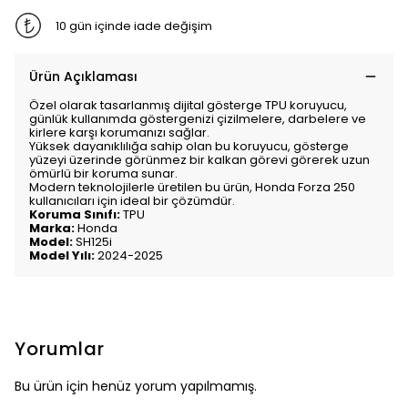
10 gün içinde iade değişim
Ürün Açıklaması
Özel olarak tasarlanmış dijital gösterge TPU koruyucu,
günlük kullanımda göstergenizi çizilmelere, darbelere ve
kirlere karşı korumanızı sağlar.
Yüksek dayanıklılığa sahip olan bu koruyucu, gösterge
yüzeyi üzerinde görünmez bir kalkan görevi görerek uzun
ömürlü bir koruma sunar.
Modern teknolojilerle üretilen bu ürün, Honda Forza 250
kullanıcıları için ideal bir çözümdür.
Koruma Sınıfı:
TPU
Marka:
Honda
Model:
SH125i
Model Yılı:
2024-2025
Yorumlar
Bu ürün için henüz yorum yapılmamış.