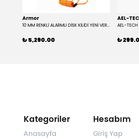
Armor
AEL-TE
%80
10 MM RENKLİ ALARMLI DİSK KİLİDİ YENİ VERSİYON
₺ 5,290.00
₺ 299.
Kategoriler
Hesabım
Anasayfa
Giriş Yap