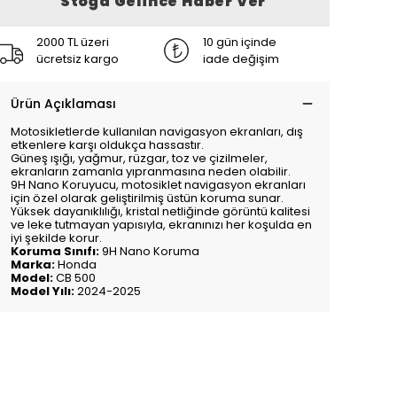
Stoğa Gelince Haber Ver
2000 TL üzeri
10 gün içinde
ücretsiz kargo
iade değişim
Ürün Açıklaması
Motosikletlerde kullanılan navigasyon ekranları, dış
etkenlere karşı oldukça hassastır.
Güneş ışığı, yağmur, rüzgar, toz ve çizilmeler,
ekranların zamanla yıpranmasına neden olabilir.
9H Nano Koruyucu, motosiklet navigasyon ekranları
için özel olarak geliştirilmiş üstün koruma sunar.
Yüksek dayanıklılığı, kristal netliğinde görüntü kalitesi
ve leke tutmayan yapısıyla, ekranınızı her koşulda en
iyi şekilde korur.
Koruma Sınıfı:
9H Nano Koruma
Marka:
Honda
Model:
CB 500
Model Yılı:
2024-2025