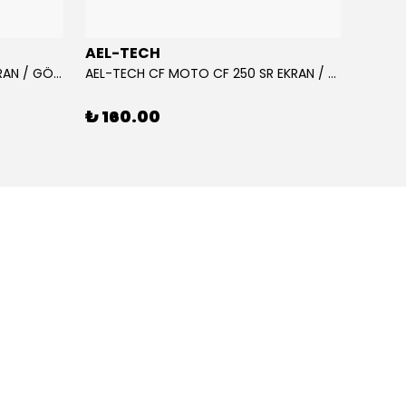
AEL-TECH
AEL-
AEL-TECH CF MOTO CF 250 EKRAN / GÖSTERGE KORUYUCU 2020-2022
AEL-TECH CF MOTO CF 250 SR EKRAN / GÖSTERGE KORUYUCU 2023-2025
₺ 160.00
₺ 16