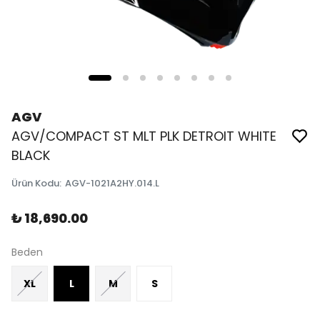
AGV
AGV/COMPACT ST MLT PLK DETROIT WHITE
BLACK
Ürün Kodu
:
AGV-1021A2HY.014.L
₺ 18,690.00
Beden
XL
L
M
S