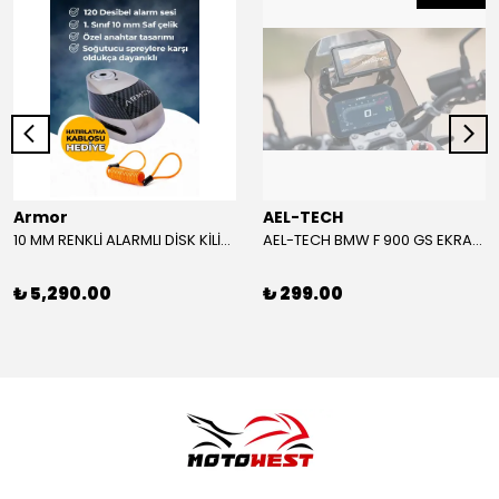
Armor
AEL-TECH
10 MM RENKLİ ALARMLI DİSK KİLİDİ YENİ VERSİYON
AEL-TECH BMW F 900 GS EKRAN/GÖSTERGE KORUYUCU 2024-2025
₺ 5,290.00
₺ 299.00