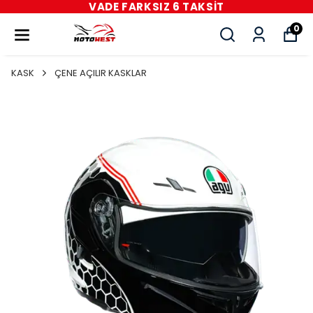
E FARKSIZ 6 TAKSİT
VAD
0
KASK
ÇENE AÇILIR KASKLAR