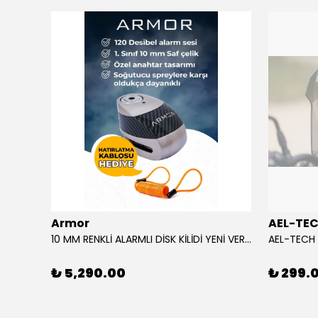
ükendi
Armor
AEL-TE
%80
10 MM RENKLİ ALARMLI DİSK KİLİDİ YENİ VERSİYON
₺ 5,290.00
₺ 299.