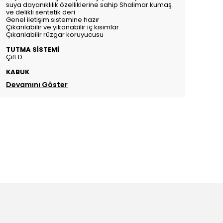
suya dayanıklılık özelliklerine sahip Shalimar kumaş
ve delikli sentetik deri
Genel iletişim sistemine hazır
Çıkarılabilir ve yıkanabilir iç kısımlar
Çıkarılabilir rüzgar koruyucusu
TUTMA SİSTEMİ
Çift D
KABUK
Devamını Göster