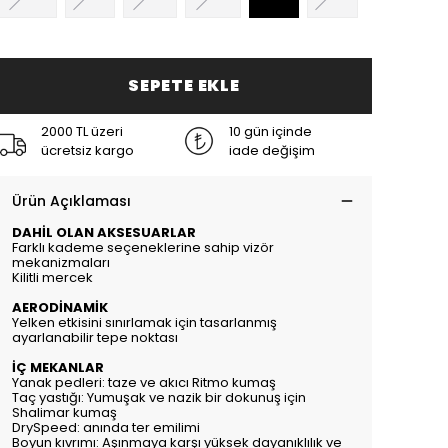
SEPETE EKLE
2000 TL üzeri
10 gün içinde
ücretsiz kargo
iade değişim
Ürün Açıklaması
DAHİL OLAN AKSESUARLAR
Farklı kademe seçeneklerine sahip vizör
mekanizmaları
Kilitli mercek
AERODİNAMİK
Yelken etkisini sınırlamak için tasarlanmış
ayarlanabilir tepe noktası
İÇ MEKANLAR
Yanak pedleri: taze ve akıcı Ritmo kumaş
Taç yastığı: Yumuşak ve nazik bir dokunuş için
Shalimar kumaş
DrySpeed: anında ter emilimi
Boyun kıvrımı: Aşınmaya karşı yüksek dayanıklılık ve