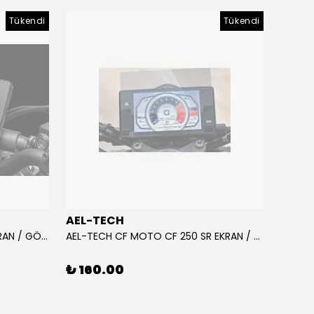
Tükendi
Tükendi
AEL-TECH
AEL-
AEL-TECH CF MOTO CF 250 EKRAN / GÖSTERGE KORUYUCU 2020-2022
AEL-TECH CF MOTO CF 250 SR EKRAN / GÖSTERGE KORUYUCU 2023-2025
₺ 160.00
₺ 16