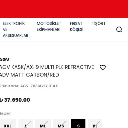
ELEKTRONİK
MOTOSİKLET
FIRSAT
TİŞÖRT
VE
EKİPMANLARI
KÖŞESİ
AKSESUARLAR
AGV
AGV KASK/AX-9 MULTI PLK REFRACTIVE
ADV MATT CARBON/RED
Ürün Kodu
:
AGV-7631A2LY.014.S
₺ 37,690.00
Beden
XXL
L
ML
MS
S
XL