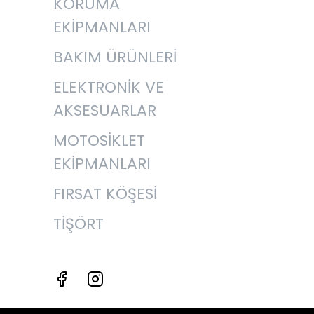
KORUMA
EKİPMANLARI
BAKIM ÜRÜNLERİ
ELEKTRONİK VE
AKSESUARLAR
MOTOSİKLET
EKİPMANLARI
FIRSAT KÖŞESİ
TİŞÖRT