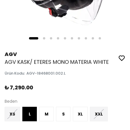
AGV
AGV KASK/ ETERES MONO MATERIA WHITE
Ürün Kodu
:
AGV-18468001.002.L
₺ 7,290.00
Beden
XS
L
M
S
XL
XXL