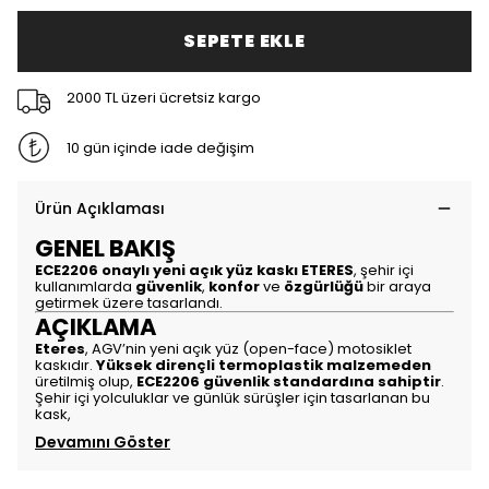
SEPETE EKLE
2000 TL üzeri ücretsiz kargo
10 gün içinde iade değişim
Ürün Açıklaması
GENEL BAKIŞ
ECE2206 onaylı yeni açık yüz kaskı ETERES
, şehir içi
kullanımlarda
güvenlik
,
konfor
ve
özgürlüğü
bir araya
getirmek üzere tasarlandı.
AÇIKLAMA
Eteres
, AGV’nin yeni açık yüz (open-face) motosiklet
kaskıdır.
Yüksek dirençli termoplastik malzemeden
üretilmiş olup,
ECE2206 güvenlik standardına sahiptir
.
Şehir içi yolculuklar ve günlük sürüşler için tasarlanan bu
kask,
Devamını Göster