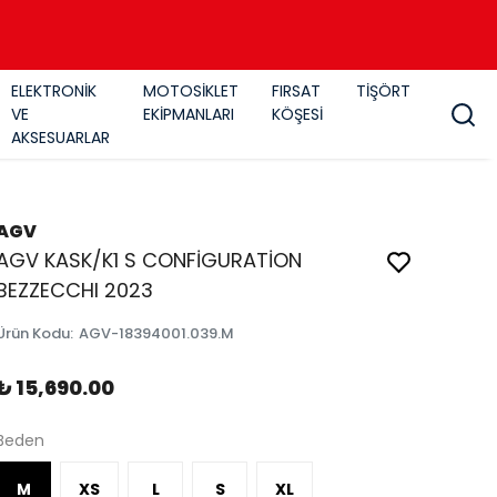
ELEKTRONİK
MOTOSİKLET
FIRSAT
TİŞÖRT
VE
EKİPMANLARI
KÖŞESİ
AKSESUARLAR
AGV
AGV KASK/K1 S CONFİGURATİON
BEZZECCHI 2023
Ürün Kodu
:
AGV-18394001.039.M
₺ 15,690.00
Beden
M
XS
L
S
XL