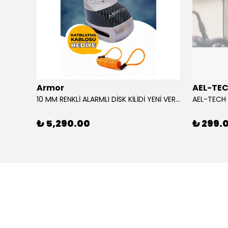
Armor
AEL-TE
%80
10 MM RENKLİ ALARMLI DİSK KİLİDİ YENİ VERSİYON
₺ 5,290.00
₺ 299.