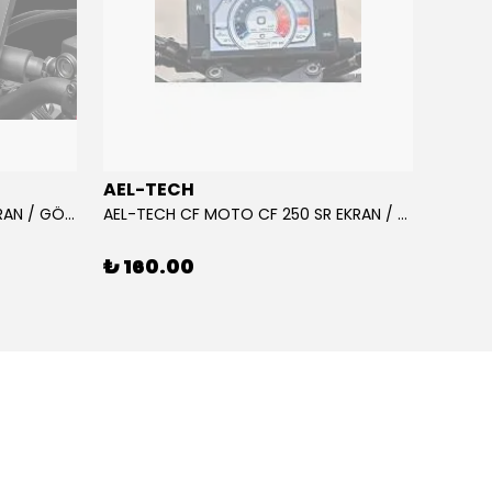
AEL-TECH
AEL-
AEL-TECH CF MOTO CF 250 EKRAN / GÖSTERGE KORUYUCU 2020-2022
AEL-TECH CF MOTO CF 250 SR EKRAN / GÖSTERGE KORUYUCU 2023-2025
₺ 160.00
₺ 16