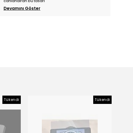
canlandıran bu tasarı
Devamını Göster
Tükendi
Tükendi