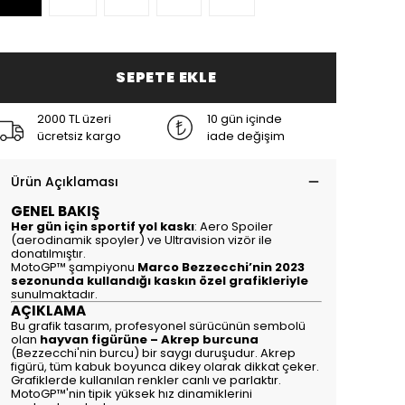
SEPETE EKLE
2000 TL üzeri
10 gün içinde
ücretsiz kargo
iade değişim
Ürün Açıklaması
GENEL BAKIŞ
Her gün için sportif yol kaskı
: Aero Spoiler
(aerodinamik spoyler) ve Ultravision vizör ile
donatılmıştır.
MotoGP™ şampiyonu
Marco Bezzecchi’nin 2023
sezonunda kullandığı kaskın özel grafikleriyle
sunulmaktadır.
AÇIKLAMA
Bu grafik tasarım, profesyonel sürücünün sembolü
olan
hayvan figürüne – Akrep burcuna
(Bezzecchi'nin burcu) bir saygı duruşudur. Akrep
figürü, tüm kabuk boyunca dikey olarak dikkat çeker.
Grafiklerde kullanılan renkler canlı ve parlaktır.
MotoGP™'nin tipik yüksek hız dinamiklerini