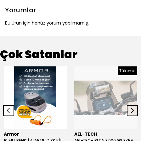
Yorumlar
Bu ürün için henüz yorum yapılmamış.
Çok Satanlar
Tükendi
Armor
AEL-TECH
10 MM RENKLİ ALARMLI DİSK KİLİDİ YENİ VERSİYON
AEL-TECH BMW F 900 GS EKRAN/GÖSTERGE KORUYUCU 2024-2025