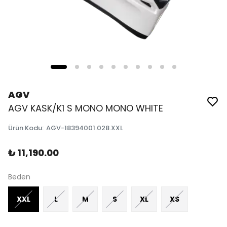
AGV
AGV KASK/K1 S MONO MONO WHITE
Ürün Kodu
:
AGV-18394001.028.XXL
₺ 11,190.00
Beden
XXL
L
M
S
XL
XS