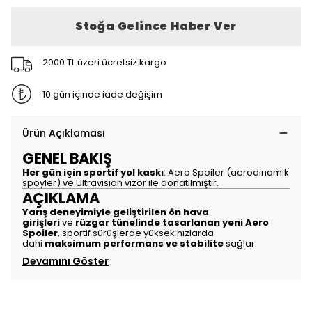
Stoğa Gelince Haber Ver
2000 TL üzeri ücretsiz kargo
10 gün içinde iade değişim
Ürün Açıklaması
GENEL BAKIŞ
Her gün için sportif yol kaskı
: Aero Spoiler (aerodinamik
spoyler) ve Ultravision vizör ile donatılmıştır.
AÇIKLAMA
Yarış deneyimiyle geliştirilen ön hava
girişleri
ve
rüzgar tünelinde tasarlanan yeni Aero
Spoiler
, sportif sürüşlerde yüksek hızlarda
dahi
maksimum performans ve stabilite
sağlar.
Devamını Göster