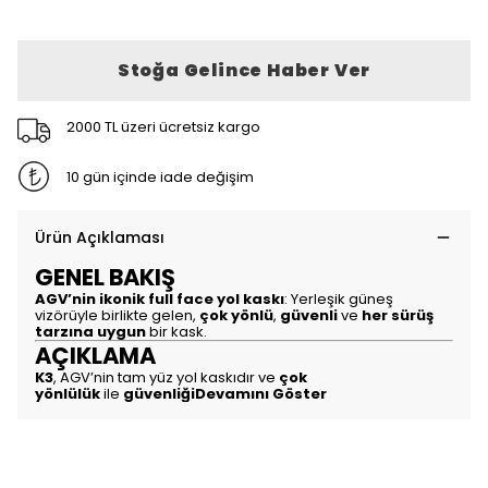
Stoğa Gelince Haber Ver
2000 TL üzeri ücretsiz kargo
10 gün içinde iade değişim
Ürün Açıklaması
GENEL BAKIŞ
AGV’nin ikonik full face yol kaskı
: Yerleşik güneş
vizörüyle birlikte gelen,
çok yönlü
,
güvenli
ve
her sürüş
tarzına uygun
bir kask.
AÇIKLAMA
K3
, AGV’nin tam yüz yol kaskıdır ve
çok
yönlülük
ile
güvenliği
Devamını Göster