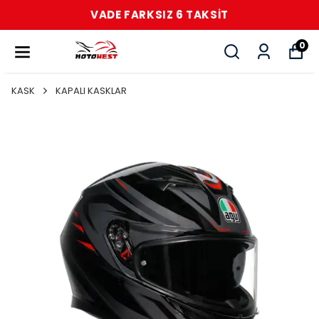
VADE FARKSIZ 6 TAKSİT
0
KASK
KAPALI KASKLAR