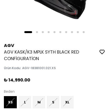
AGV
AGV KASK/K3 MPLK SYTH BLACK RED
CONFİGURATİON
Ürün Kodu
:
AGV-18381001.021.XS
₺ 14,990.00
Beden
XS
L
M
S
XL