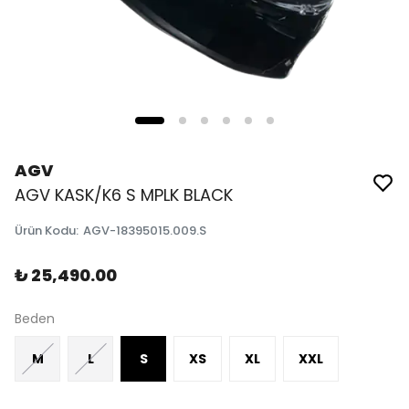
AGV
AGV KASK/K6 S MPLK BLACK
Ürün Kodu
:
AGV-18395015.009.S
₺ 25,490.00
Beden
M
L
S
XS
XL
XXL