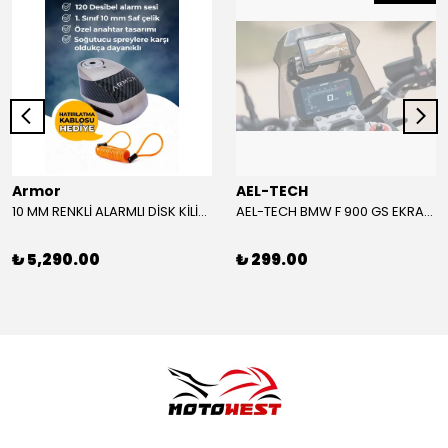
Armor
AEL-TECH
10 MM RENKLİ ALARMLI DİSK KİLİDİ YENİ VERSİYON
AEL-TECH BMW F 900 GS EKRAN/GÖSTERGE KORUYUCU 2024-2025
₺ 5,290.00
₺ 299.00