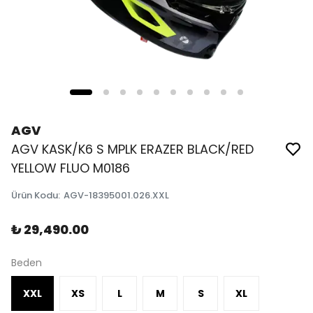
AGV
AGV KASK/K6 S MPLK ERAZER BLACK/RED
YELLOW FLUO M0186
Ürün Kodu
:
AGV-18395001.026.XXL
₺ 29,490.00
Beden
XXL
XS
L
M
S
XL