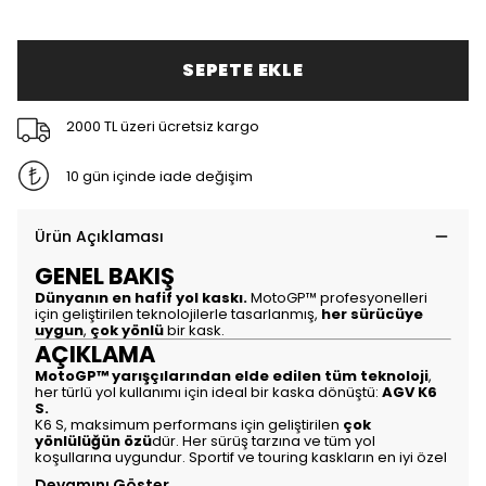
SEPETE EKLE
2000 TL üzeri ücretsiz kargo
10 gün içinde iade değişim
Ürün Açıklaması
GENEL BAKIŞ
Dünyanın en hafif yol kaskı.
MotoGP™ profesyonelleri
için geliştirilen teknolojilerle tasarlanmış,
her sürücüye
uygun
,
çok yönlü
bir kask.
AÇIKLAMA
MotoGP™ yarışçılarından elde edilen tüm teknoloji
,
her türlü yol kullanımı için ideal bir kaska dönüştü:
AGV K6
S.
K6 S, maksimum performans için geliştirilen
çok
yönlülüğün özü
dür. Her sürüş tarzına ve tüm yol
koşullarına uygundur. Sportif ve touring kaskların en iyi özel
Devamını Göster