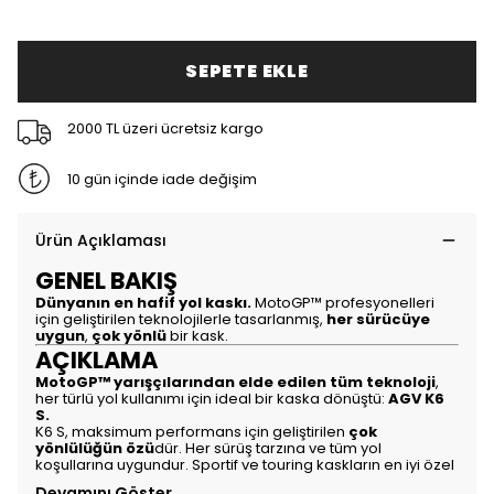
SEPETE EKLE
2000 TL üzeri ücretsiz kargo
10 gün içinde iade değişim
Ürün Açıklaması
GENEL BAKIŞ
Dünyanın en hafif yol kaskı.
MotoGP™ profesyonelleri
için geliştirilen teknolojilerle tasarlanmış,
her sürücüye
uygun
,
çok yönlü
bir kask.
AÇIKLAMA
MotoGP™ yarışçılarından elde edilen tüm teknoloji
,
her türlü yol kullanımı için ideal bir kaska dönüştü:
AGV K6
S.
K6 S, maksimum performans için geliştirilen
çok
yönlülüğün özü
dür. Her sürüş tarzına ve tüm yol
koşullarına uygundur. Sportif ve touring kaskların en iyi özel
Devamını Göster