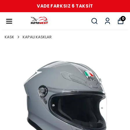
VADE FARKSIZ 6 TAKSİT
0
KASK
KAPALI KASKLAR