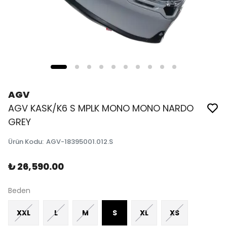
AGV
AGV KASK/K6 S MPLK MONO MONO NARDO
GREY
Ürün Kodu
:
AGV-18395001.012.S
₺ 26,590.00
Beden
XXL
L
M
S
XL
XS