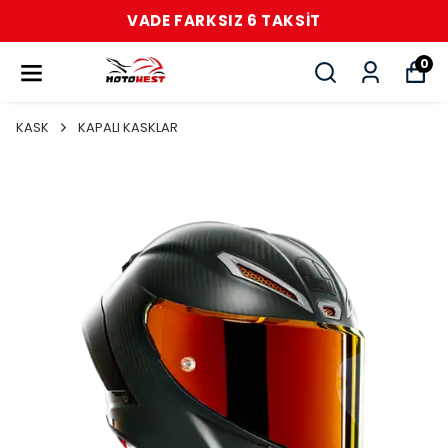
VADE FARKSIZ 6 TAKSİT
0
KASK
KAPALI KASKLAR