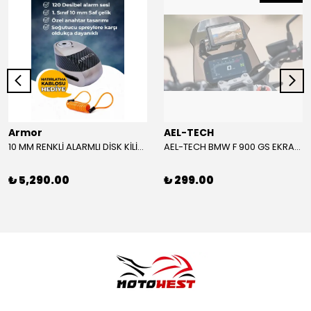
Armor
AEL-TECH
10 MM RENKLİ ALARMLI DİSK KİLİDİ YENİ VERSİYON
AEL-TECH BMW F 900 GS EKRAN/GÖSTERGE KORUYUCU 2024-2025
₺ 5,290.00
₺ 299.00