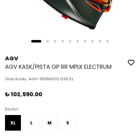
AGV
AGV KASK/PISTA GP RR MPLK ELECTRUM
Ürün Kodu
:
AGV-18356002.039.XL
₺ 102,590.00
Beden
XL
L
M
S