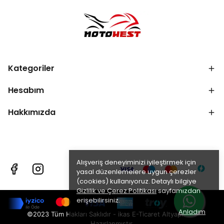
Kategoriler
Hesabım
Hakkımızda
Alışveriş deneyiminizi iyileştirmek için
yasal düzenlemelere uygun çerezler
(cookies) kullanıyoruz. Detaylı bilgiye
Gizlilik ve Çerez Politikası
sayfamızdan
erişebilirsiniz.
Anladım
©2023 Tüm Hakları Saklıdır - ikas E-Ticaret
Altyapısı ile
Hazırlanmıştır.