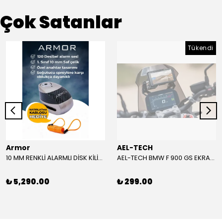
Çok Satanlar
Tükendi
Armor
AEL-TECH
10 MM RENKLİ ALARMLI DİSK KİLİDİ YENİ VERSİYON
AEL-TECH BMW F 900 GS EKRAN/GÖSTERGE KORUYUCU 2024-2025
₺ 5,290.00
₺ 299.00