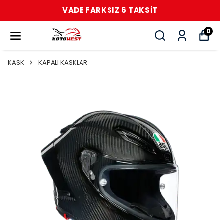
VADE FARKSIZ 6 TAKSİT
0
KASK
KAPALI KASKLAR