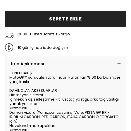
SEPETE EKLE
2000 TL üzeri ücretsiz kargo
10 gün içinde iade değişim
Ürün Açıklaması
GENEL BAKIŞ
MotoGP™ sürücüleri tarafından kullanılan %100 karbon fiber
yarış kaskı.
DAHİL OLAN AKSESUARLAR
Hidrasyon sistemi
İç mekan kişiselleştirme kiti: üst taç yastığı, arka taç yastığı,
yanak yastıkları
Yırtma kiti
Duman vizörü (Yalnızca I caschi di Vale, PISTA GP RR -
IRIDIUM CARBON, RED CARBON, ITALIA CARBONIO FORGIATO
için)
Havalandırma kapakları
Yırtma kiti