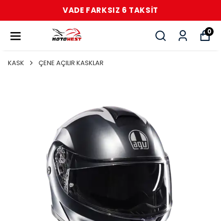
VADE FARKSIZ 6 TAKSİT
0
KASK
ÇENE AÇILIR KASKLAR