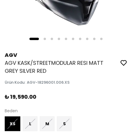
AGV
AGV KASK/STREETMODULAR RESI MATT
GREY SILVER RED
Ürün Kodu
:
AGV-18296001.006.XS
₺ 19,590.00
Beden
XS
L
M
S