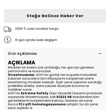
Stoğa Gelince Haber Ver
2000 TL üzeri ücretsiz kargo
10 gün içinde iade değişim
Ürün Açıklaması
AÇIKLAMA
Modüler bir kaskın çok yönlülüğü, her gün için gereken
performans ve kusursuzluk.
Streetmodular
, AGV’nin günlük her koşulda motosiklet
kullanan sürücülerin tüm ihtiyaçlarını karşılamak üzere
tasarlanmış modüler kaskıdır. Açılır çene yapısının sunduğu
pratiklikle birlikte, daha yüksek düzeyde koruma ve
özellikler sunar.
AGV'nin
Extreme Safety
(Aşırı Güvenlik) tasarım protokolü
sayesinde Streetmodular, katı
ECE22.06
standardının tüm
gerekliliklerini karşılamakla kalmaz, fazlasını da sunar.
Ayrıca
P/J çift homologasyonuna
sahiptir; bu da çene
kısmı açıkken d