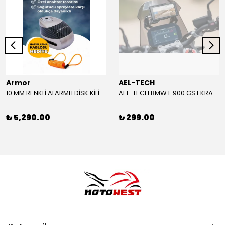
Armor
AEL-TECH
10 MM RENKLİ ALARMLI DİSK KİLİDİ YENİ VERSİYON
AEL-TECH BMW F 900 GS EKRAN/GÖSTERGE KORUYUCU 2024-2025
₺ 5,290.00
₺ 299.00