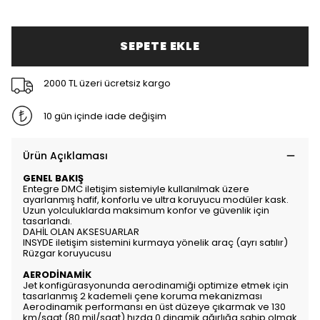
SEPETE EKLE
2000 TL üzeri ücretsiz kargo
10 gün içinde iade değişim
Ürün Açıklaması
GENEL BAKIŞ
Entegre DMC iletişim sistemiyle kullanılmak üzere
ayarlanmış hafif, konforlu ve ultra koruyucu modüler kask.
Uzun yolculuklarda maksimum konfor ve güvenlik için
tasarlandı.
DAHİL OLAN AKSESUARLAR
INSYDE iletişim sistemini kurmaya yönelik araç (ayrı satılır)
Rüzgar koruyucusu
AERODİNAMİK
Jet konfigürasyonunda aerodinamiği optimize etmek için
tasarlanmış 2 kademeli çene koruma mekanizması
Aerodinamik performansı en üst düzeye çıkarmak ve 130
km/saat (80 mil/saat) hızda 0 dinamik ağırlığa sahip olmak