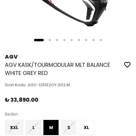
AGV
AGV KASK/TOURMODULAR MLT BALANCE
WHITE GREY RED
Ürün Kodu
:
AGV-1251E2OY.002.M
₺ 33,890.00
Beden
XXL
L
M
S
XL