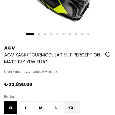
AGV
AGV KASK/TOURMODULAR MLT PERCEPTION
MATT BLK YLW FLUO
Ürün Kodu
:
AGV-1251E2OY.102.XL
₺ 33,890.00
Beden
XL
L
M
S
XXL