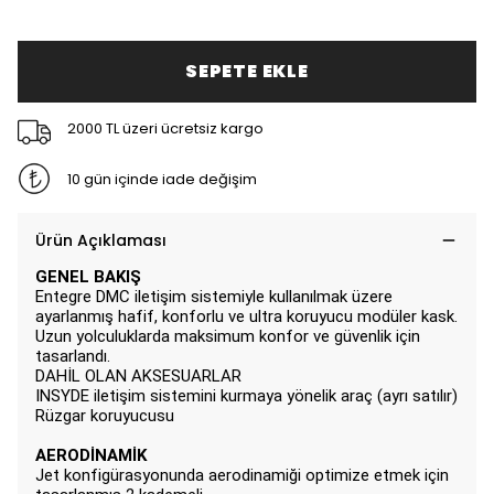
SEPETE EKLE
2000 TL üzeri ücretsiz kargo
10 gün içinde iade değişim
Ürün Açıklaması
GENEL BAKIŞ
Entegre DMC iletişim sistemiyle kullanılmak üzere
ayarlanmış hafif, konforlu ve ultra koruyucu modüler kask.
Uzun yolculuklarda maksimum konfor ve güvenlik için
tasarlandı.
DAHİL OLAN AKSESUARLAR
INSYDE iletişim sistemini kurmaya yönelik araç (ayrı satılır)
Rüzgar koruyucusu
AERODİNAMİK
Jet konfigürasyonunda aerodinamiği optimize etmek için