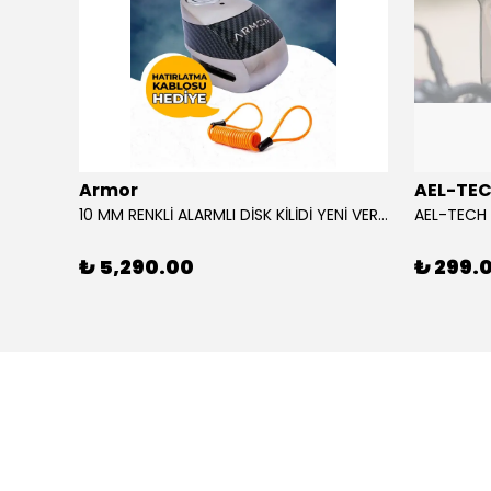
Armor
AEL-TE
AGV CAM/VISOR SP1 K6 / K6 S MPLK COLOUR ADAPTIVE
10 MM RENKLİ ALARMLI DİSK KİLİDİ YENİ VERSİYON
₺ 5,290.00
₺ 299.