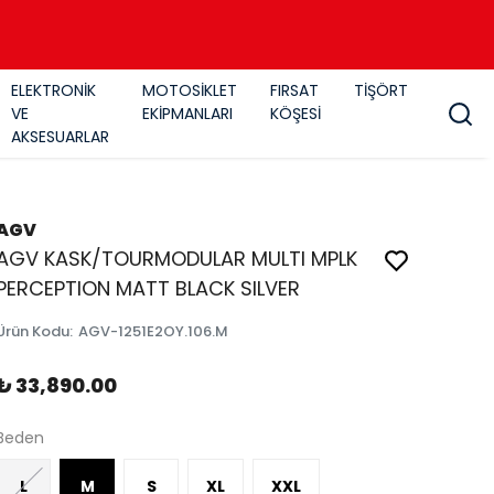
ELEKTRONİK
MOTOSİKLET
FIRSAT
TİŞÖRT
VE
EKİPMANLARI
KÖŞESİ
AKSESUARLAR
AGV
AGV KASK/TOURMODULAR MULTI MPLK
PERCEPTION MATT BLACK SILVER
Ürün Kodu
:
AGV-1251E2OY.106.M
₺ 33,890.00
Beden
L
M
S
XL
XXL