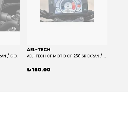
AEL-TECH
AEL-
AEL-TECH CF MOTO CF 250 EKRAN / GÖSTERGE KORUYUCU 2020-2022
AEL-TECH CF MOTO CF 250 SR EKRAN / GÖSTERGE KORUYUCU 2023-2025
₺ 160.00
₺ 16