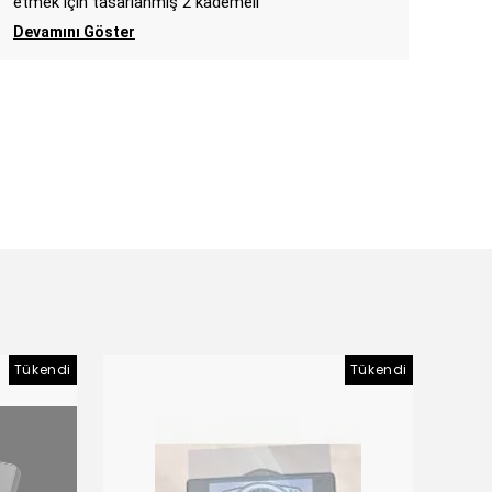
etmek için tasarlanmış 2 kademeli
Devamını Göster
Tükendi
Tükendi