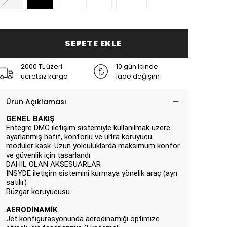
SEPETE EKLE
2000 TL üzeri
10 gün içinde
ücretsiz kargo
iade değişim
Ürün Açıklaması
GENEL BAKIŞ
Entegre DMC iletişim sistemiyle kullanılmak üzere
ayarlanmış hafif, konforlu ve ultra koruyucu
modüler kask. Uzun yolculuklarda maksimum konfor
ve güvenlik için tasarlandı.
DAHİL OLAN AKSESUARLAR
INSYDE iletişim sistemini kurmaya yönelik araç (ayrı
satılır)
Rüzgar koruyucusu
AERODİNAMİK
Jet konfigürasyonunda aerodinamiği optimize