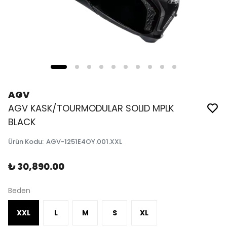
AGV
AGV KASK/TOURMODULAR SOLID MPLK
BLACK
Ürün Kodu
:
AGV-1251E4OY.001.XXL
₺ 30,890.00
Beden
XXL
L
M
S
XL