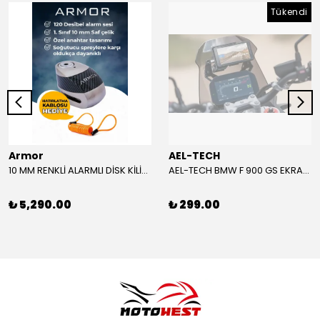
Tükendi
Armor
AEL-TECH
10 MM RENKLİ ALARMLI DİSK KİLİDİ YENİ VERSİYON
AEL-TECH BMW F 900 GS EKRAN/GÖSTERGE KORUYUCU 2024-2025
₺ 5,290.00
₺ 299.00