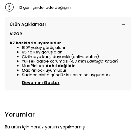
10 gün içinde iade değişim
Ürün Açıklaması
VİZÖR
K7 kasklarla uyumludur.
190° yatay görüş alanı
85° dikey görüş alanı
Çizilmeye karşı dayanıklı (anti-scratch)
Yüksek darbe koruması
(4,3 mm kalınlığa kadar)
Max Pinlock
dahil değildir
Max Pinlock uyumludur
Sadece pistte gündüz kullanımına uygundur<
Devamını Göster
Yorumlar
Bu ürün için henüz yorum yapılmamış.