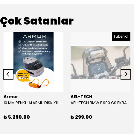
Çok Satanlar
Tükendi
Armor
AEL-TECH
10 MM RENKLİ ALARMLI DİSK KİLİDİ YENİ VERSİYON
AEL-TECH BMW F 900 GS EKRAN/GÖSTERGE KORUYUCU 2024-2025
₺ 5,290.00
₺ 299.00