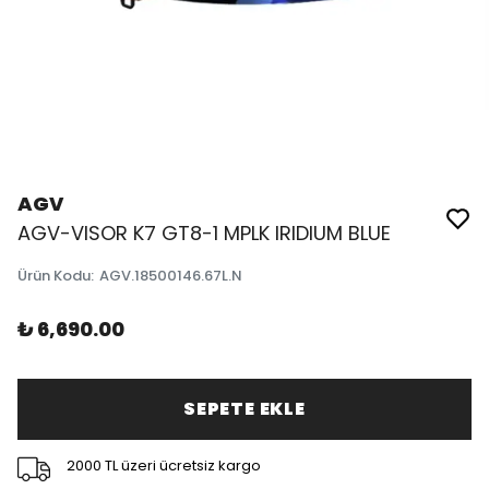
AGV
AGV-VISOR K7 GT8-1 MPLK IRIDIUM BLUE
Ürün Kodu
:
AGV.18500146.67L.N
₺ 6,690.00
SEPETE EKLE
2000 TL üzeri ücretsiz kargo