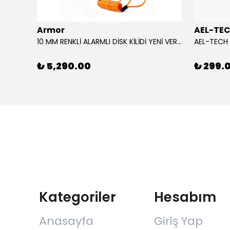
Armor
AEL-TE
%80
10 MM RENKLİ ALARMLI DİSK KİLİDİ YENİ VERSİYON
₺ 5,290.00
₺ 299.
Kategoriler
Hesabım
Anasayfa
Giriş Yap