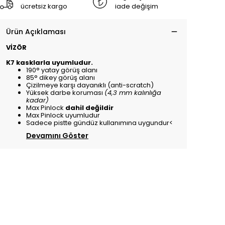
ücretsiz kargo
iade değişim
Ürün Açıklaması
VİZÖR
K7 kasklarla uyumludur.
190° yatay görüş alanı
85° dikey görüş alanı
Çizilmeye karşı dayanıklı (anti-scratch)
Yüksek darbe koruması
(4,3 mm kalınlığa
kadar)
Max Pinlock
dahil değildir
Max Pinlock uyumludur
Sadece pistte gündüz kullanımına uygundur<
Devamını Göster