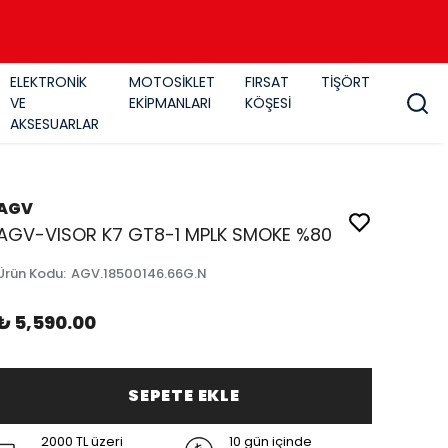
ELEKTRONİK
MOTOSİKLET
FIRSAT
TİŞÖRT
VE
EKİPMANLARI
KÖŞESİ
AKSESUARLAR
AGV
AGV-VISOR K7 GT8-1 MPLK SMOKE %80
Ürün Kodu
:
AGV.18500146.66G.N
₺ 5,590.00
SEPETE EKLE
2000 TL üzeri
10 gün içinde