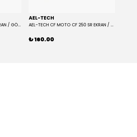
AEL-TECH
AEL-
AEL-TECH CF MOTO CF 250 EKRAN / GÖSTERGE KORUYUCU 2020-2022
AEL-TECH CF MOTO CF 250 SR EKRAN / GÖSTERGE KORUYUCU 2023-2025
₺ 160.00
₺ 16