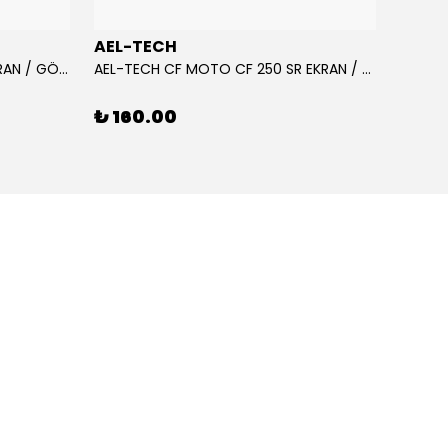
AEL-TECH
AEL-
AEL-TECH CF MOTO CF 250 EKRAN / GÖSTERGE KORUYUCU 2020-2022
AEL-TECH CF MOTO CF 250 SR EKRAN / GÖSTERGE KORUYUCU 2023-2025
₺ 160.00
₺ 16