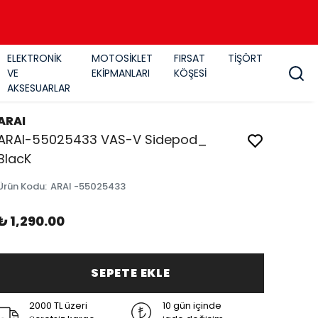
ELEKTRONİK
MOTOSİKLET
FIRSAT
TİŞÖRT
VE
EKİPMANLARI
KÖŞESİ
AKSESUARLAR
ARAI
ARAI-55025433 VAS-V Sidepod_
BlacK
Ürün Kodu
:
ARAI -55025433
₺ 1,290.00
SEPETE EKLE
2000 TL üzeri
10 gün içinde