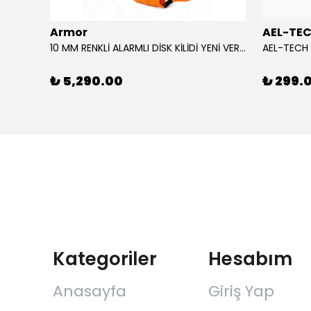
Armor
AEL-TE
AGV CAM/VISOR SP1 K6 / K6 S MPLK COLOUR ADAPTIVE
10 MM RENKLİ ALARMLI DİSK KİLİDİ YENİ VERSİYON
₺ 5,290.00
₺ 299.
Kategoriler
Hesabım
Anasayfa
Giriş Yap