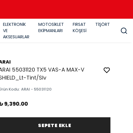
ELEKTRONİK
MOTOSİKLET
FIRSAT
TİŞÖRT
VE
EKİPMANLARI
KÖŞESİ
AKSESUARLAR
ARAI
ARAI 55031120 TX5 VAS-A MAX-V
SHIELD_Lt-Tint/Slv
Ürün Kodu
:
ARAI - 55031120
₺ 9,390.00
SEPETE EKLE