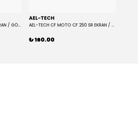
AEL-TECH
AEL-
AEL-TECH CF MOTO CF 250 EKRAN / GÖSTERGE KORUYUCU 2020-2022
AEL-TECH CF MOTO CF 250 SR EKRAN / GÖSTERGE KORUYUCU 2023-2025
₺ 160.00
₺ 16