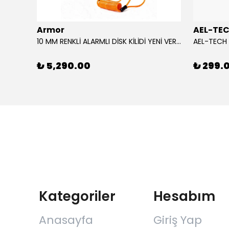
Armor
AEL-TE
AGV CAM/VISOR SP1 K6 / K6 S MPLK COLOUR ADAPTIVE
10 MM RENKLİ ALARMLI DİSK KİLİDİ YENİ VERSİYON
₺ 5,290.00
₺ 299.
Kategoriler
Hesabım
Anasayfa
Giriş Yap