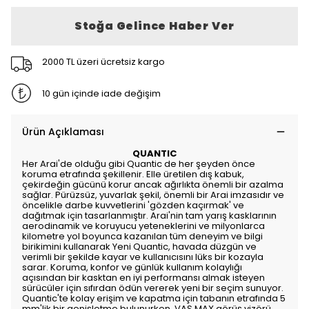
Stoğa Gelince Haber Ver
2000 TL üzeri ücretsiz kargo
10 gün içinde iade değişim
Ürün Açıklaması
QUANTIC
Her Arai'de olduğu gibi Quantic de her şeyden önce
koruma etrafında şekillenir. Elle üretilen dış kabuk,
çekirdeğin gücünü korur ancak ağırlıkta önemli bir azalma
sağlar. Pürüzsüz, yuvarlak şekil, önemli bir Arai imzasıdır ve
öncelikle darbe kuvvetlerini 'gözden kaçırmak' ve
dağıtmak için tasarlanmıştır. Arai'nin tam yarış kasklarının
aerodinamik ve koruyucu yeteneklerini ve milyonlarca
kilometre yol boyunca kazanılan tüm deneyim ve bilgi
birikimini kullanarak Yeni Quantic, havada düzgün ve
verimli bir şekilde kayar ve kullanıcısını lüks bir kozayla
sarar. Koruma, konfor ve günlük kullanım kolaylığı
açısından bir kasktan en iyi performansı almak isteyen
sürücüler için sıfırdan ödün vererek yeni bir seçim sunuyor.
Quantic'te kolay erişim ve kapatma için tabanın etrafında 5
mm'lik bir genişletme bulunurken, VAS MAX görüş vizörü