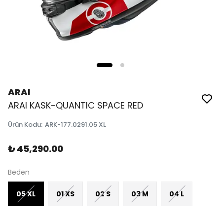
ARAI
ARAI KASK-QUANTIC SPACE RED
Ürün Kodu
:
ARK-177.0291.05 XL
₺ 45,290.00
Beden
05 XL
01 XS
02 S
03 M
04 L