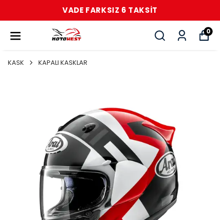
VADE FARKSIZ 6 TAKSİT
0
KASK
KAPALI KASKLAR