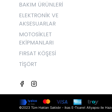
BAKIM ÜRÜNLERİ
ELEKTRONİK VE
AKSESUARLAR
MOTOSİKLET
EKİPMANLARI
FIRSAT KÖŞESİ
TİŞÖRT
©2023 Tüm Hakları Saklıdır - ikas E-Ticaret
Altyapısı ile Hazı