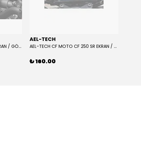
AEL-TECH
AEL-
AEL-TECH CF MOTO CF 250 EKRAN / GÖSTERGE KORUYUCU 2020-2022
AEL-TECH CF MOTO CF 250 SR EKRAN / GÖSTERGE KORUYUCU 2023-2025
₺ 160.00
₺ 16