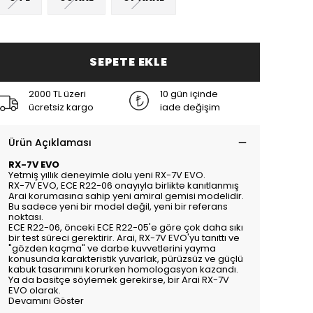
SEPETE EKLE
2000 TL üzeri
10 gün içinde
ücretsiz kargo
iade değişim
Ürün Açıklaması
RX-7V EVO
Yetmiş yıllık deneyimle dolu yeni RX-7V EVO.
RX-7V EVO, ECE R22-06 onayıyla birlikte kanıtlanmış
Arai korumasına sahip yeni amiral gemisi modelidir.
Bu sadece yeni bir model değil, yeni bir referans
noktası.
ECE R22-06, önceki ECE R22-05'e göre çok daha sıkı
bir test süreci gerektirir. Arai, RX-7V EVO'yu tanıttı ve
"gözden kaçma" ve darbe kuvvetlerini yayma
konusunda karakteristik yuvarlak, pürüzsüz ve güçlü
kabuk tasarımını korurken homologasyon kazandı.
Ya da basitçe söylemek gerekirse, bir Arai RX-7V
EVO olarak.
Devamını Göster