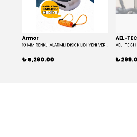
Armor
AEL-TE
%80
10 MM RENKLİ ALARMLI DİSK KİLİDİ YENİ VERSİYON
₺ 5,290.00
₺ 299.