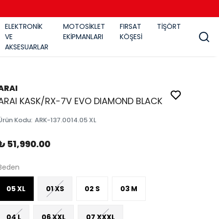
ELEKTRONİK
MOTOSİKLET
FIRSAT
TİŞÖRT
VE
EKİPMANLARI
KÖŞESİ
AKSESUARLAR
ARAI
ARAI KASK/RX-7V EVO DIAMOND BLACK
Ürün Kodu
:
ARK-137.0014.05 XL
₺ 51,990.00
Beden
05 XL
01 XS
02 S
03 M
04 L
06 XXL
07 XXXL