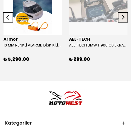
Armor
AEL-TECH
10 MM RENKLİ ALARMLI DİSK KİLİDİ YENİ VERSİYON
AEL-TECH BMW F 900 GS EKRAN/GÖSTERGE KORUYUCU 2024-2025
₺ 5,290.00
₺ 299.00
Kategoriler