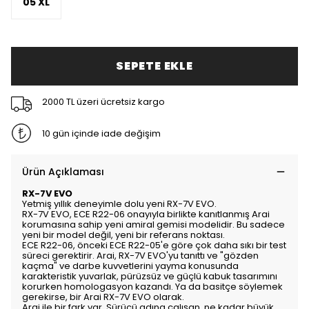
05 XL
SEPETE EKLE
2000 TL üzeri ücretsiz kargo
10 gün içinde iade değişim
Ürün Açıklaması
RX-7V EVO
Yetmiş yıllık deneyimle dolu yeni RX-7V EVO.
RX-7V EVO, ECE R22-06 onayıyla birlikte kanıtlanmış Arai
korumasına sahip yeni amiral gemisi modelidir. Bu sadece
yeni bir model değil, yeni bir referans noktası.
ECE R22-06, önceki ECE R22-05'e göre çok daha sıkı bir test
süreci gerektirir. Arai, RX-7V EVO'yu tanıttı ve "gözden
kaçma" ve darbe kuvvetlerini yayma konusunda
karakteristik yuvarlak, pürüzsüz ve güçlü kabuk tasarımını
korurken homologasyon kazandı. Ya da basitçe söylemek
gerekirse, bir Arai RX-7V EVO olarak.
Arai ile bir fark var. Sürücü adına çalışan, ne kadar büyük,