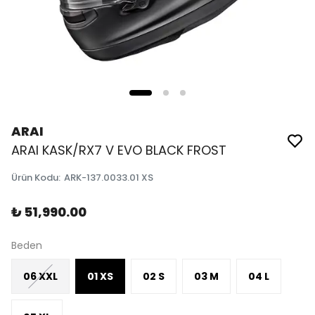
ARAI
ARAI KASK/RX7 V EVO BLACK FROST
Ürün Kodu
:
ARK-137.0033.01 XS
₺ 51,990.00
Beden
06 XXL
01 XS
02 S
03 M
04 L