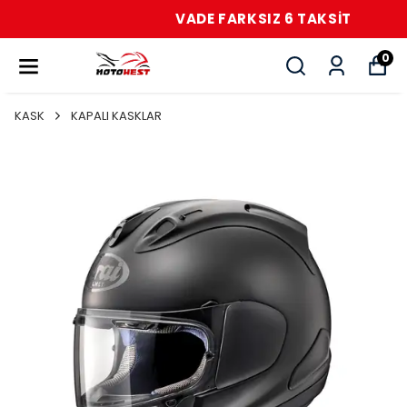
VADE FARKSIZ 6 TAKSİT
0
KASK
KAPALI KASKLAR