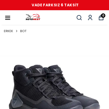
VADE FARKSIZ 6 TAKSİT
0
ERKEK
BOT