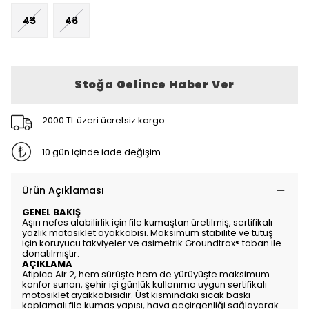
45
46
Stoğa Gelince Haber Ver
2000 TL üzeri ücretsiz kargo
10 gün içinde iade değişim
Ürün Açıklaması
GENEL BAKIŞ
Aşırı nefes alabilirlik için file kumaştan üretilmiş, sertifikalı
yazlık motosiklet ayakkabısı. Maksimum stabilite ve tutuş
için koruyucu takviyeler ve asimetrik Groundtrax® taban ile
donatılmıştır.
AÇIKLAMA
Atipica Air 2, hem sürüşte hem de yürüyüşte maksimum
konfor sunan, şehir içi günlük kullanıma uygun sertifikalı
motosiklet ayakkabısıdır. Üst kısmındaki sıcak baskı
kaplamalı file kumaş yapısı, hava geçirgenliği sağlayarak