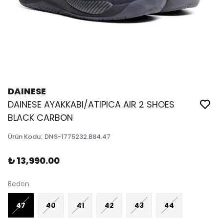
DAINESE
DAINESE AYAKKABI/ATIPICA AIR 2 SHOES
BLACK CARBON
Ürün Kodu
:
DNS-1775232.B84.47
₺ 13,990.00
Beden
47
40
41
42
43
44