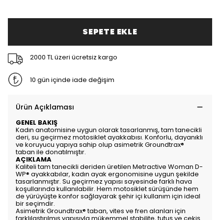
SEPETE EKLE
2000 TL üzeri ücretsiz kargo
10 gün içinde iade değişim
Ürün Açıklaması
GENEL BAKIŞ
Kadın anatomisine uygun olarak tasarlanmış, tam tanecikli
deri, su geçirmez motosiklet ayakkabısı. Konforlu, dayanıklı
ve koruyucu yapıya sahip olup asimetrik Groundtrax®
taban ile donatılmıştır.
AÇIKLAMA
Kaliteli tam tanecikli deriden üretilen Metractive Woman D-
WP® ayakkabılar, kadın ayak ergonomisine uygun şekilde
tasarlanmıştır. Su geçirmez yapısı sayesinde farklı hava
koşullarında kullanılabilir. Hem motosiklet sürüşünde hem
de yürüyüşte konfor sağlayarak şehir içi kullanım için ideal
bir seçimdir.
Asimetrik Groundtrax® taban, vites ve fren alanları için
farklılaştırılmış yapısıyla mükemmel stabilite, tutuş ve çekiş