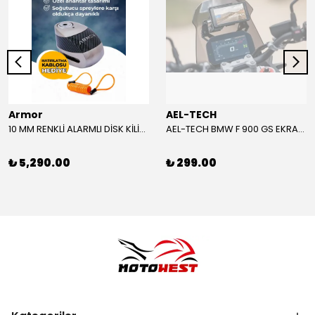
Armor
AEL-TECH
10 MM RENKLİ ALARMLI DİSK KİLİDİ YENİ VERSİYON
AEL-TECH BMW F 900 GS EKRAN/GÖSTERGE KORUYUCU 2024-2025
₺ 5,290.00
₺ 299.00