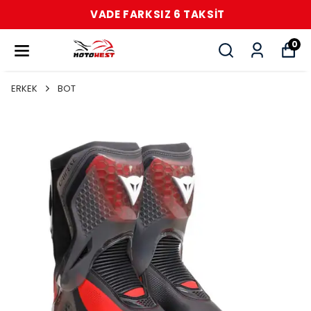
VADE FARKSIZ 6 TAKSİT
0
ERKEK
BOT