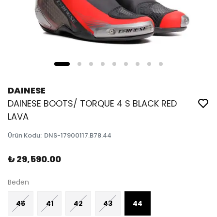
DAINESE
DAINESE BOOTS/ TORQUE 4 S BLACK RED
LAVA
Ürün Kodu
:
DNS-17900117.B78.44
₺ 29,590.00
Beden
45
41
42
43
44