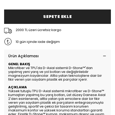
SEPETE EKLE
2000 TL üzeri ücretsiz kargo
10 gün içinde iade değişim
Ürün Açıklaması
GENEL BAKIŞ
Mikrofiber ve TPU'da D-Axial sistemli D-Stone™'dan
yapılmış yeni yarış ve yol botları ve değiştirilebilir
magnezyum kaydırıcılar. Altta yatan teknolojilere dair bir
fikir veren yarı saydam plastik ek parçalar içerir.
AÇIKLAMA
Yüksek tutuşlu TPU D-Axial sistemli mikrofiber ve D-Stone™
kumaştan yapılmış bu yarış botları, üst düzey Dainese Axial
2'den esinlenerek, altta yatan şok emicilere dair bir fikir
veren yarı saydam plastik ek parçaların entegrasyonuyla
geliştirilmiş, sportif ve çekici bir tasarım korurken
maksimum konfor ve yüksek koruma standartları garanti
eder. Elastik D-Stone™ kumaş, maksimum direnç ve uyum