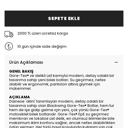
SEPETE EKLE
2000 TL üzeri ücretsiz kargo
10 gün içinde iade değişim
Ürün Açıklaması
GENEL BAKIŞ
Gore-Tex® ve delikli üst kısmıyla modern, detay odaklı bir
tasarıma sahip yeni bilek botları. Su geçirmez, nefes
alabilir ve ergonomik, pantolon altına giymek için
mükemmel.
AÇIKLAMA
Dainese 'dilini' tanımlayan modern, detay odaklı bir
tasarıma sahip olan Blackwing Gore-Tex® Botlar, hem tur
hem de işe gidip gelme için yeni, çok yönlü Gore-Tex®
motosiklet bilek botlarıdır. Gore-Tex® EpE su geçirmez
membran ve lokalize üst delik, en olumsuz iklimlerde bile
maksimum iklim konforu sağlar, ancak nefes alabilirlikten
ödün vermez. Her türlü hava koşulunda kullanım için çok