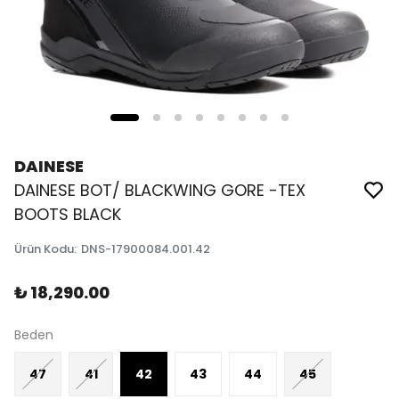
DAINESE
DAINESE BOT/ BLACKWING GORE -TEX
BOOTS BLACK
Ürün Kodu
:
DNS-17900084.001.42
₺ 18,290.00
Beden
47
41
42
43
44
45