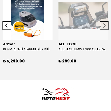
Armor
AEL-TECH
10 MM RENKLİ ALARMLI DİSK KİLİDİ YENİ VERSİYON
AEL-TECH BMW F 900 GS EKRAN/GÖSTERGE KORUYUCU 2024-2025
₺ 5,290.00
₺ 299.00