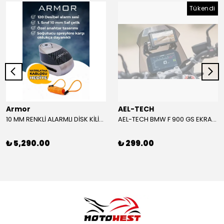
Tükendi
Armor
AEL-TECH
10 MM RENKLİ ALARMLI DİSK KİLİDİ YENİ VERSİYON
AEL-TECH BMW F 900 GS EKRAN/GÖSTERGE KORUYUCU 2024-2025
₺ 5,290.00
₺ 299.00