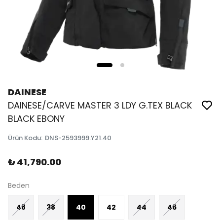
DAINESE
DAINESE/CARVE MASTER 3 LDY G.TEX BLACK
BLACK EBONY
Ürün Kodu
:
DNS-2593999.Y21.40
₺ 41,790.00
Beden
48
38
40
42
44
46