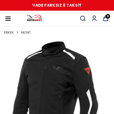
VADE FARKSIZ 6 TAKSİT
0
ERKEK
MONT