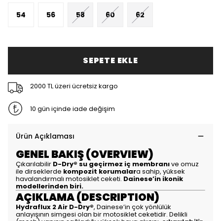
54
56
58
60
62
SEPETE EKLE
2000 TL üzeri ücretsiz kargo
10 gün içinde iade değişim
Ürün Açıklaması
GENEL BAKIŞ (OVERVIEW)
Çıkarılabilir
D-Dry® su geçirmez iç membranı
ve omuz
ile dirseklerde
kompozit korumalar
a sahip, yüksek
havalandırmalı motosiklet ceketi.
Dainese’in ikonik
modellerinden biri.
AÇIKLAMA (DESCRIPTION)
Hydraflux 2 Air D-Dry®
, Dainese’in çok yönlülük
anlayışının simgesi olan bir motosiklet ceketidir. Delikli