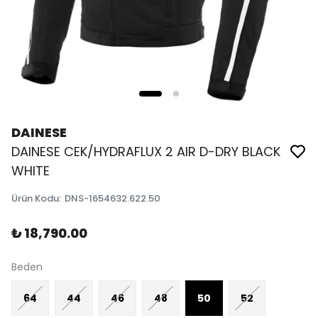
DAINESE
DAINESE CEK/HYDRAFLUX 2 AIR D-DRY BLACK
WHITE
Ürün Kodu
:
DNS-1654632.622.50
₺ 18,790.00
Beden
64
44
46
48
50
52