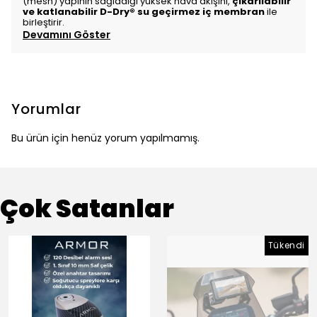
(mesh) yapının sağladığı yüksek hava akışını,
çıkarılabilir
ve katlanabilir D-Dry® su geçirmez iç membran
ile
birleştirir.
Devamını Göster
Yorumlar
Bu ürün için henüz yorum yapılmamış.
Çok Satanlar
Tükendi