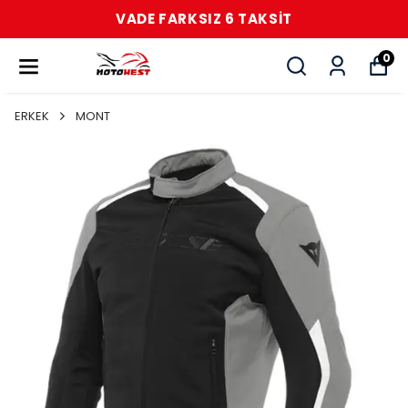
VADE FARKSIZ 6 TAKSİT
0
ERKEK
MONT