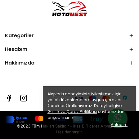
Kategoriler
Hesabım
Hakkımızda
Alışveriş deneyiminizi iyileştirmek için
yasal düzenlemelere uygun çerezler
(cookies) kullanıyoruz. Detaylı bilgiye
Gizlilik ve Çerez Politikası
sayfamızdan
erişebilirsiniz.
Anladım
©2023 Tüm Hakları Saklıdır - ikas E-Ticaret
Altyapısı ile
Hazırlanmıştır.