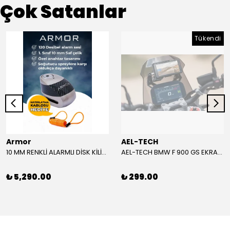
Çok Satanlar
Tükendi
Armor
AEL-TECH
10 MM RENKLİ ALARMLI DİSK KİLİDİ YENİ VERSİYON
AEL-TECH BMW F 900 GS EKRAN/GÖSTERGE KORUYUCU 2024-2025
₺ 5,290.00
₺ 299.00