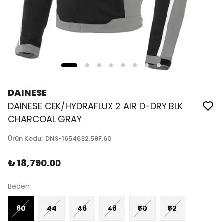
DAINESE
DAINESE CEK/HYDRAFLUX 2 AIR D-DRY BLK
CHARCOAL GRAY
Ürün Kodu
:
DNS-1654632.59F.60
₺ 18,790.00
Beden
60
44
46
48
50
52