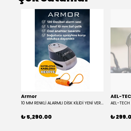
ükendi
Armor
AEL-TE
AGV CAM/VISOR SP1 K6 / K6 S MPLK COLOUR ADAPTIVE
10 MM RENKLİ ALARMLI DİSK KİLİDİ YENİ VERSİYON
₺ 5,290.00
₺ 299.