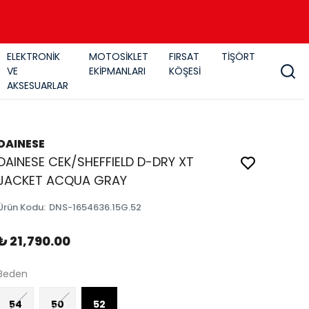
ELEKTRONİK
MOTOSİKLET
FIRSAT
TİŞÖRT
VE
EKİPMANLARI
KÖŞESİ
AKSESUARLAR
DAINESE
DAINESE CEK/SHEFFIELD D-DRY XT
JACKET ACQUA GRAY
Ürün Kodu
:
DNS-1654636.15G.52
₺ 21,790.00
Beden
54
50
52