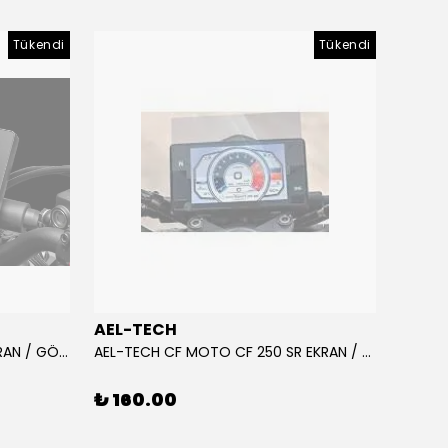
Tükendi
Tükendi
AEL-TECH
AEL-
AEL-TECH CF MOTO CF 250 EKRAN / GÖSTERGE KORUYUCU 2020-2022
AEL-TECH CF MOTO CF 250 SR EKRAN / GÖSTERGE KORUYUCU 2023-2025
₺ 160.00
₺ 16