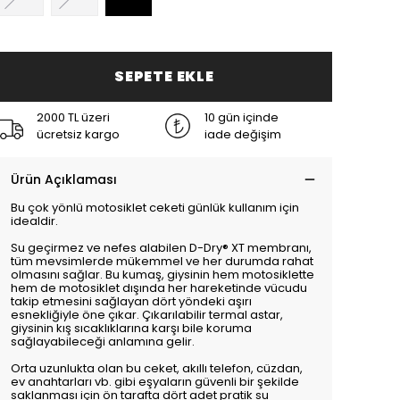
SEPETE EKLE
2000 TL üzeri
10 gün içinde
ücretsiz kargo
iade değişim
Ürün Açıklaması
Bu çok yönlü motosiklet ceketi günlük kullanım için
idealdir.
Su geçirmez ve nefes alabilen D-Dry® XT membranı,
tüm mevsimlerde mükemmel ve her durumda rahat
olmasını sağlar. Bu kumaş, giysinin hem motosiklette
hem de motosiklet dışında her hareketinde vücudu
takip etmesini sağlayan dört yöndeki aşırı
esnekliğiyle öne çıkar. Çıkarılabilir termal astar,
giysinin kış sıcaklıklarına karşı bile koruma
sağlayabileceği anlamına gelir.
Orta uzunlukta olan bu ceket, akıllı telefon, cüzdan,
ev anahtarları vb. gibi eşyaların güvenli bir şekilde
saklanması için ön tarafta dört adet pratik su