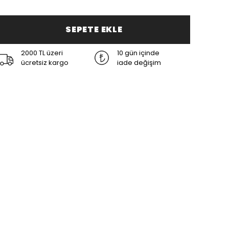
SEPETE EKLE
2000 TL üzeri
10 gün içinde
ücretsiz kargo
iade değişim