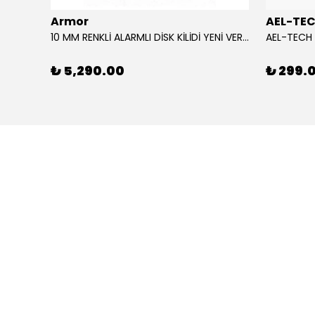
Armor
AEL-TE
%80
10 MM RENKLİ ALARMLI DİSK KİLİDİ YENİ VERSİYON
₺ 5,290.00
₺ 299.