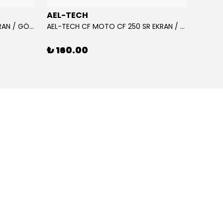
AEL-TECH
AEL-
AEL-TECH CF MOTO CF 250 EKRAN / GÖSTERGE KORUYUCU 2020-2022
AEL-TECH CF MOTO CF 250 SR EKRAN / GÖSTERGE KORUYUCU 2023-2025
₺ 160.00
₺ 16