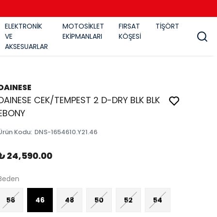
ELEKTRONİK
MOTOSİKLET
FIRSAT
TİŞÖRT
VE
EKİPMANLARI
KÖŞESİ
AKSESUARLAR
DAINESE
DAINESE CEK/TEMPEST 2 D-DRY BLK BLK
EBONY
Ürün Kodu
:
DNS-1654610.Y21.46
₺ 24,590.00
Beden
56
46
48
50
52
54