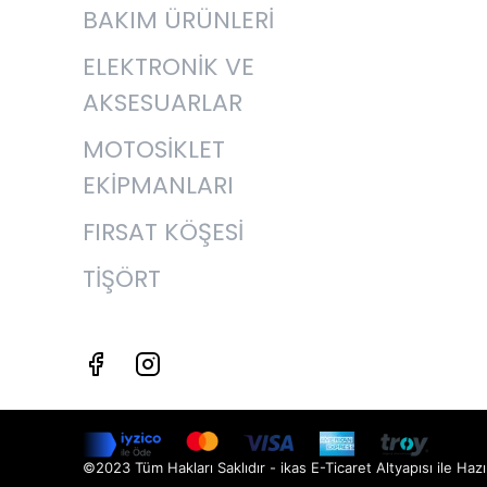
BAKIM ÜRÜNLERİ
ELEKTRONİK VE
AKSESUARLAR
MOTOSİKLET
EKİPMANLARI
FIRSAT KÖŞESİ
TİŞÖRT
©2023 Tüm Hakları Saklıdır - ikas E-Ticaret
Altyapısı ile Hazı