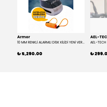
Armor
AEL-TE
%80
10 MM RENKLİ ALARMLI DİSK KİLİDİ YENİ VERSİYON
₺ 5,290.00
₺ 299.