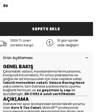
60
SEPETE EKLE
2000 TL üzeri
10 gün içinde
ücretsiz kargo
iade değişim
Ürün Açıklaması
GENEL BAKIŞ
Çıkarılabilir astara, havalandırma fermuarlarına,
kompozit korumalara, PU omuz plakalarına ve
göğüs ile sırt koruyucuları için özel ceplere sahip
tekstil motosiklet ceketi
.
Veloce Racing Neck
yaka sistemi, tüm Dainese pantolonlarla uyumlu
bağlantı fermuarı ve
su geçirmez iç cep
ile
donatılmıştır.
EN 17092 A sınıfı sertifikalıdır
.
AÇIKLAMA
Dainese’nin spor ikonlarından birinin tekstil yorumu
olan
Avro 5 Tex Ceket
, MotoGP™ profesyonel
sürücülerinin kullandığı ekipmanlardan ilham alan,