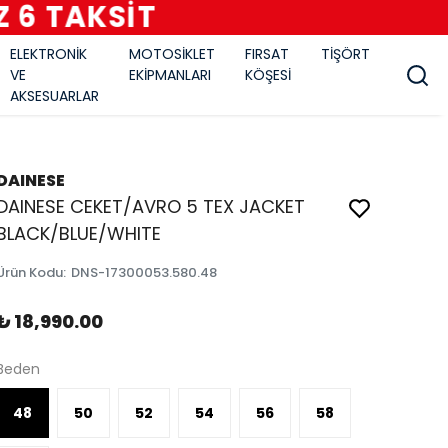
ELEKTRONİK
MOTOSİKLET
FIRSAT
TİŞÖRT
VE
EKİPMANLARI
KÖŞESİ
AKSESUARLAR
DAINESE
DAINESE CEKET/AVRO 5 TEX JACKET
BLACK/BLUE/WHITE
Ürün Kodu
:
DNS-17300053.580.48
₺ 18,990.00
Beden
48
50
52
54
56
58