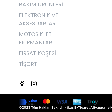
BAKIM ÜRÜNLERİ
ELEKTRONİK VE
AKSESUARLAR
MOTOSİKLET
EKİPMANLARI
FIRSAT KÖŞESİ
TİŞÖRT
©2023 Tüm Hakları Saklıdır - ikas E-Ticaret
Altyapısı ile 