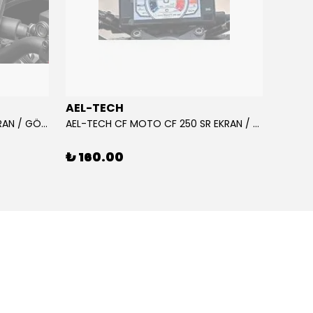
AEL-TECH
AEL-
AEL-TECH CF MOTO CF 250 EKRAN / GÖSTERGE KORUYUCU 2020-2022
AEL-TECH CF MOTO CF 250 SR EKRAN / GÖSTERGE KORUYUCU 2023-2025
₺ 160.00
₺ 16