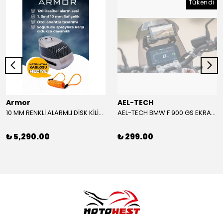
Tükendi
Armor
AEL-TECH
10 MM RENKLİ ALARMLI DİSK KİLİDİ YENİ VERSİYON
AEL-TECH BMW F 900 GS EKRAN/GÖSTERGE KORUYUCU 2024-2025
₺ 5,290.00
₺ 299.00