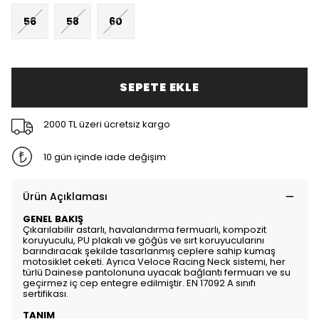
56
58
60
SEPETE EKLE
2000 TL üzeri ücretsiz kargo
10 gün içinde iade değişim
Ürün Açıklaması
GENEL BAKIŞ
Çıkarılabilir astarlı, havalandırma fermuarlı, kompozit
koruyuculu, PU plakalı ve göğüs ve sırt koruyucularını
barındıracak şekilde tasarlanmış ceplere sahip kumaş
motosiklet ceketi. Ayrıca Veloce Racing Neck sistemi, her
türlü Dainese pantolonuna uyacak bağlantı fermuarı ve su
geçirmez iç cep entegre edilmiştir. EN 17092 A sınıfı
sertifikası.
TANIM