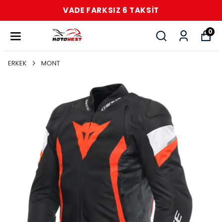
VADE FARKSIZ 6 TAKSİT
0
ERKEK
MONT