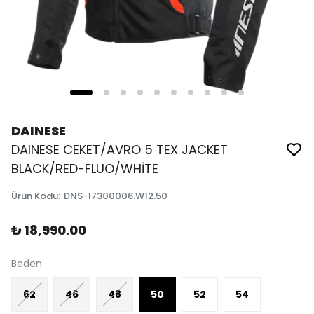
DAINESE
DAINESE CEKET/AVRO 5 TEX JACKET
BLACK/RED-FLUO/WHİTE
Ürün Kodu
:
DNS-17300006.W12.50
₺ 18,990.00
Beden
62
46
48
50
52
54