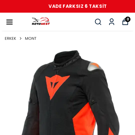
VADE FARKSIZ 6 TAKSİT
0
ERKEK
MONT