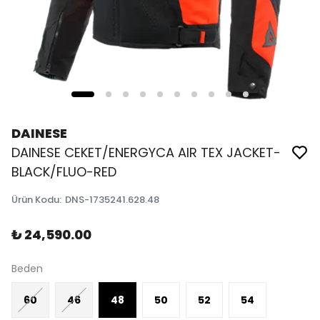
DAINESE
DAINESE CEKET/ENERGYCA AIR TEX JACKET-
BLACK/FLUO-RED
Ürün Kodu
:
DNS-1735241.628.48
₺ 24,590.00
Beden
60
46
48
50
52
54