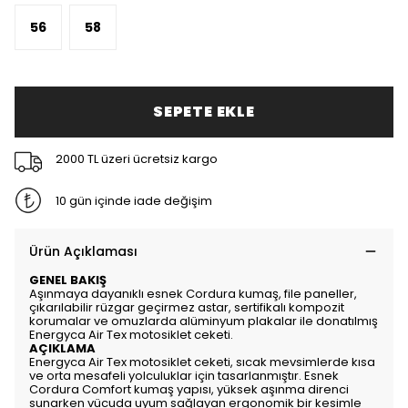
56
58
SEPETE EKLE
2000 TL üzeri ücretsiz kargo
10 gün içinde iade değişim
Ürün Açıklaması
GENEL BAKIŞ
Aşınmaya dayanıklı esnek Cordura kumaş, file paneller,
çıkarılabilir rüzgar geçirmez astar, sertifikalı kompozit
korumalar ve omuzlarda alüminyum plakalar ile donatılmış
Energyca Air Tex motosiklet ceketi.
AÇIKLAMA
Energyca Air Tex motosiklet ceketi, sıcak mevsimlerde kısa
ve orta mesafeli yolculuklar için tasarlanmıştır. Esnek
Cordura Comfort kumaş yapısı, yüksek aşınma direnci
sunarken vücuda uyum sağlayan ergonomik bir kesimle