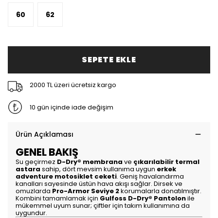
60
62
SEPETE EKLE
2000 TL üzeri ücretsiz kargo
10 gün içinde iade değişim
Ürün Açıklaması
GENEL BAKIŞ
Su geçirmez
D-Dry® membrana
ve
çıkarılabilir termal
astara
sahip, dört mevsim kullanıma uygun
erkek
adventure motosiklet ceketi
. Geniş havalandırma
kanalları sayesinde üstün hava akışı sağlar. Dirsek ve
omuzlarda
Pro-Armor Seviye 2
korumalarla donatılmıştır.
Kombini tamamlamak için
Gulfoss D-Dry® Pantolon
ile
mükemmel uyum sunar; çiftler için takım kullanımına da
uygundur.