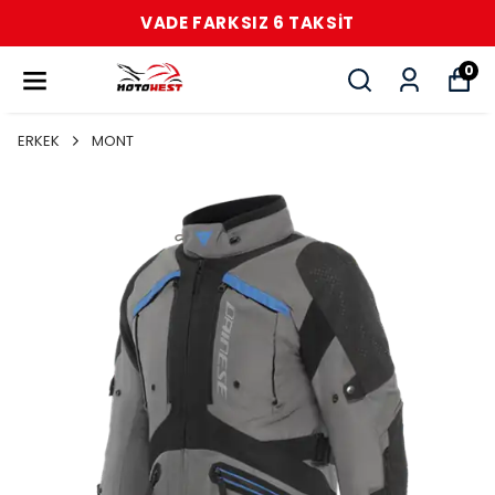
VADE FARKSIZ 6 TAKSİT
0
ERKEK
MONT