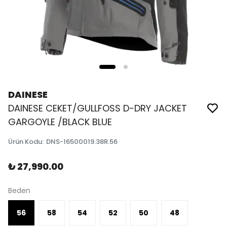
DAINESE
DAINESE CEKET/GULLFOSS D-DRY JACKET
GARGOYLE /BLACK BLUE
Ürün Kodu
:
DNS-16500019.38R.56
₺ 27,990.00
Beden
56
58
54
52
50
48