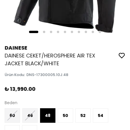
DAINESE
DAINESE CEKET/HEROSPHERE AIR TEX
JACKET BLACK/WHITE
Ürün Kodu
:
DNS-17300005.10J.48
₺ 13,990.00
Beden
60
46
48
50
52
54