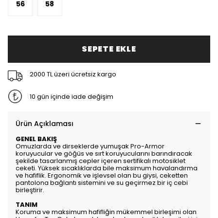
56
58
SEPETE EKLE
2000 TL üzeri ücretsiz kargo
10 gün içinde iade değişim
Ürün Açıklaması
GENEL BAKIŞ
Omuzlarda ve dirseklerde yumuşak Pro-Armor
koruyucular ve göğüs ve sırt koruyucularını barındıracak
şekilde tasarlanmış cepler içeren sertifikalı motosiklet
ceketi. Yüksek sıcaklıklarda bile maksimum havalandırma
ve hafiflik. Ergonomik ve işlevsel olan bu giysi, ceketten
pantolona bağlantı sistemini ve su geçirmez bir iç cebi
birleştirir.
TANIM
Koruma ve maksimum hafifliğin mükemmel birleşimi olan