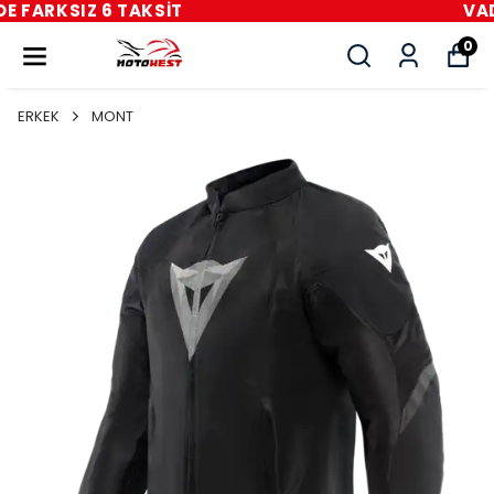
VADE FARKSIZ 6 TAKSİT
0
ERKEK
MONT