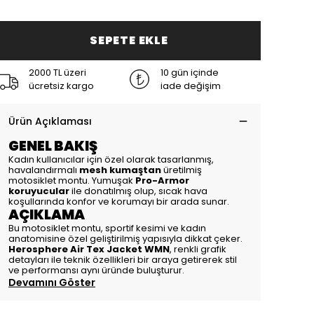
SEPETE EKLE
2000 TL üzeri
10 gün içinde
ücretsiz kargo
iade değişim
Ürün Açıklaması
GENEL BAKIŞ
Kadın kullanıcılar için özel olarak tasarlanmış,
havalandırmalı
mesh kumaştan
üretilmiş
motosiklet montu. Yumuşak
Pro-Armor
koruyucular
ile donatılmış olup, sıcak hava
koşullarında konfor ve korumayı bir arada sunar.
AÇIKLAMA
Bu motosiklet montu, sportif kesimi ve kadın
anatomisine özel geliştirilmiş yapısıyla dikkat çeker.
Herosphere Air Tex Jacket WMN
, renkli grafik
detayları ile teknik özellikleri bir araya getirerek stil
ve performansı aynı üründe buluşturur.
Devamını Göster