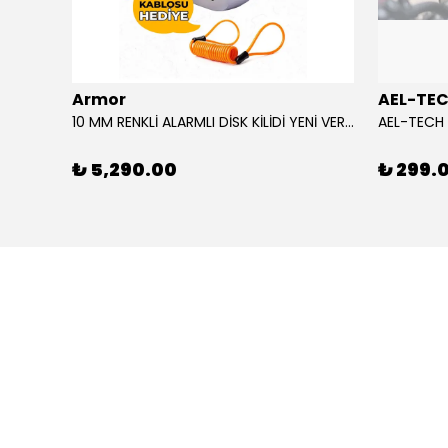
Armor
AEL-TE
AGV CAM/VISOR SP1 K6 / K6 S MPLK COLOUR ADAPTIVE
10 MM RENKLİ ALARMLI DİSK KİLİDİ YENİ VERSİYON
₺ 5,290.00
₺ 299.