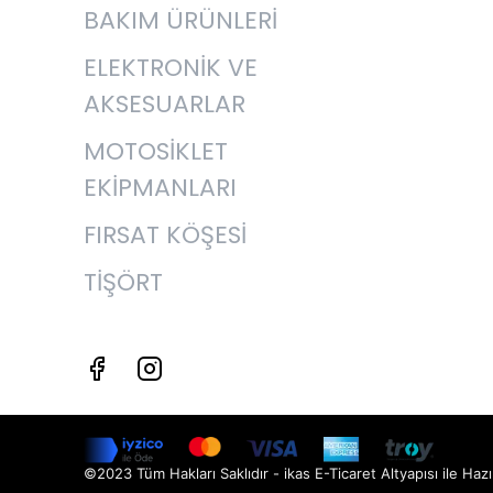
BAKIM ÜRÜNLERİ
ELEKTRONİK VE
AKSESUARLAR
MOTOSİKLET
EKİPMANLARI
FIRSAT KÖŞESİ
TİŞÖRT
©2023 Tüm Hakları Saklıdır - ikas E-Ticaret
Altyapısı ile Hazı