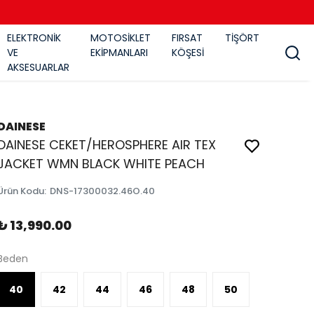
ELEKTRONİK
MOTOSİKLET
FIRSAT
TİŞÖRT
VE
EKİPMANLARI
KÖŞESİ
AKSESUARLAR
DAINESE
DAINESE CEKET/HEROSPHERE AIR TEX
JACKET WMN BLACK WHITE PEACH
Ürün Kodu
:
DNS-17300032.46O.40
₺ 13,990.00
Beden
40
42
44
46
48
50